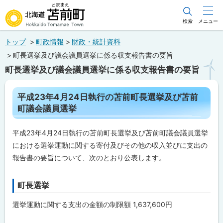
本
文
検索
メニュー
北海道苫前町
へ
トップ
町政情報
財政・統計資料
メ
Hokkaido Tomamae Town
町長選挙及び議会議員選挙に係る収支報告書の要旨
ニ
町長選挙及び議会議員選挙に係る収支報告書の要旨
ュ
ー
ペ
平成23年4月24日執行の苫前町長選挙及び苫前
ー
へ
町議会議員選挙
ジ
内
目
平成23年4月24日執行の苫前町長選挙及び苫前町議会議員選挙
次
における選挙運動に関する寄付及びその他の収入並びに支出の
平
成
報告書の要旨について、次のとおり公表します。
2
3
年
町長選挙
ト
4
月
ッ
2
選挙運動に関する支出の金額の制限額 1,637,600円
4
プ
日
に