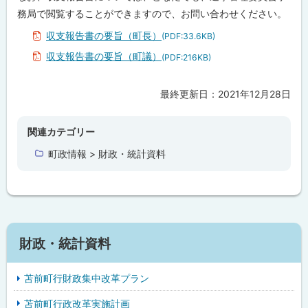
戻
務局で閲覧することができますので、お問い合わせください。
る
収支報告書の要旨（町長）
(PDF:33.6KB)
収支報告書の要旨（町議）
(PDF:216KB)
最終更新日：
2021年12月28日
ト
ッ
プ
関連カテゴリー
に
町政情報 > 財政・統計資料
戻
る
財政・統計資料
苫前町行財政集中改革プラン
苫前町行政改革実施計画