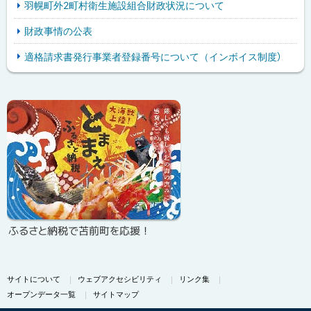
羽幌町外2町村衛生施設組合財政状況について
財政事情の公表
適格請求書発行事業者登録番号について（インボイス制度）
ピ
サ
ッ
イ
ク
ド
ア
・
ッ
メ
プ
ニ
ふるさと納税で苫前町を応援！
ュ
ー
サイトについて
ウェブアクセシビリティ
リンク集
オープンデータ一覧
サイトマップ