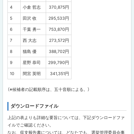
4
小倉 哲志
370,875円
5
田沢 收
295,533円
6
千葉 勇一
753,870円
7
西 大志
273,572円
8
猫島 優
388,702円
9
星野 恭司
299,790円
10
間宮 英明
341,351円
（※候補者の記載順序は、五十音順による。）
ダウンロードファイル
ト
ッ
上記の表よりも詳細な要旨については、下記ダウンロードファ
プ
イルでご確認ください。
に
なお、収支報告書については、どなたでも、選挙管理委員会事