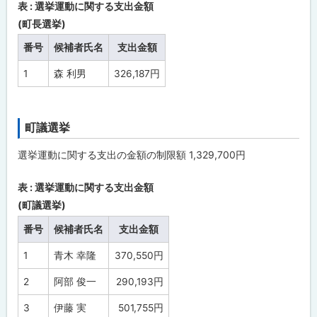
執
表 : 選挙運動に関する支出金額
行
戻
(町長選挙)
の
る
苫
番号
候補者氏名
支出金額
前
町
長
1
森 利男
326,187円
選
挙
及
び
町議選挙
ト
苫
前
ッ
町
選挙運動に関する支出の金額の制限額 1,329,700円
議
プ
会
に
議
表 : 選挙運動に関する支出金額
員
戻
(町議選挙)
選
る
挙
番号
候補者氏名
支出金額
1
青木 幸隆
370,550円
2
阿部 俊一
290,193円
3
伊藤 実
501,755円