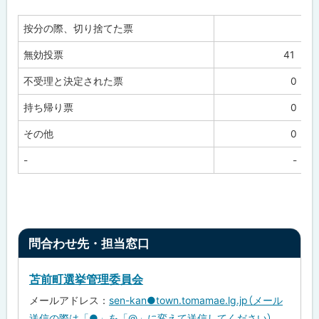
デー
按分の際、切り捨てた票
無効投票
41
不受理と決定された票
0
持ち帰り票
0
その他
0
-
-
ト
問合わせ先・担当窓口
ッ
プ
苫前町選挙管理委員会
に
メールアドレス：
sen-kan●town.tomamae.lg.jp（メール
戻
送信の際は「●」を「@」に変えて送信してください）