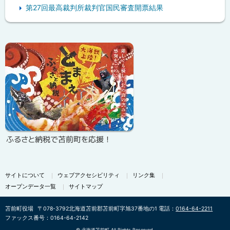
第27回最高裁判所裁判官国民審査開票結果
ピ
ッ
ク
ア
ッ
プ
ふるさと納税で苫前町を応援！
サイトについて
ウェブアクセシビリティ
リンク集
オープンデータ一覧
サイトマップ
苫前町役場
〒078-3792
北海道苫前郡苫前町字旭37番地の1
電話：
0164-64-2211
ファックス番号：0164-64-2142
©
北海道苫前町 All Rights Reserved.