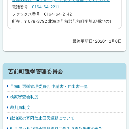
る
電話番号：
0164-64-2211
ファックス番号：0164-64-2142
所在：〒078-3792 北海道苫前郡苫前町字旭37番地の1
最終更新日:
2026年2月8日
ト
ッ
プ
に
サ
戻
苫前町選挙管理委員会
イ
る
苫前町選挙管理委員会 申請書・届出書一覧
ド
検察審査会制度
・
裁判員制度
メ
政治家の寄附禁止国民運動について
ニ
町長選挙及び議会議員選挙に係る収支報告書の要旨