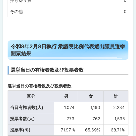
持ち帰り票
0
その他
0
ト
令和8年2月8日執行 衆議院比例代表選出議員選挙
ッ
開票結果
プ
に
選挙当日の有権者数及び投票者数
戻
る
選挙当日の有権者数及び投票者数
区分
男
女
計
当日有権者数(人)
1,074
1,160
2,234
投票者数(人)
773
762
1,535
投票率(％)
71.97 %
65.69%
68.71%