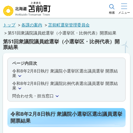
本
文
検索
メニュー
北海道苫前町
へ
トップ
各課の案内
苫前町選挙管理委員会
メ
Hokkaido Tomamae Town
第51回衆議院議員総選挙（小選挙区・比例代表）開票結果
ニ
第51回衆議院議員総選挙（小選挙区・比例代表）開
ュ
票結果
ー
へ
ページ内目次
令和8年2月8日執行 衆議院小選挙区選出議員選挙 開票結
果
令和8年2月8日執行 衆議院比例代表選出議員選挙 開票結
果
問合わせ先・担当窓口
令和8年2月8日執行 衆議院小選挙区選出議員選挙
開票結果