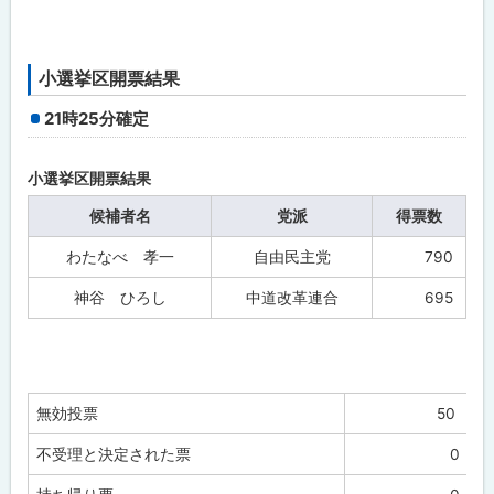
小選挙区開票結果
21時25分確定
小選挙区開票結果
候補者名
党派
得票数
わたなべ 孝一
自由民主党
790
神谷 ひろし
中道改革連合
695
無効投票
50
不受理と決定された票
0