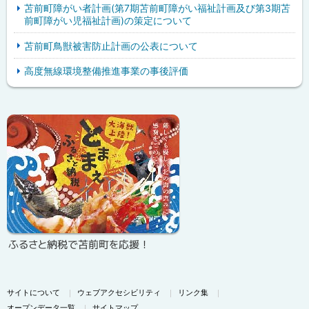
苫前町障がい者計画(第7期苫前町障がい福祉計画及び第3期苫
前町障がい児福祉計画)の策定について
苫前町鳥獣被害防止計画の公表について
高度無線環境整備推進事業の事後評価
ピ
サ
ッ
イ
ク
ド
ア
・
ッ
メ
プ
ニ
ふるさと納税で苫前町を応援！
ュ
ー
サイトについて
ウェブアクセシビリティ
リンク集
オープンデータ一覧
サイトマップ