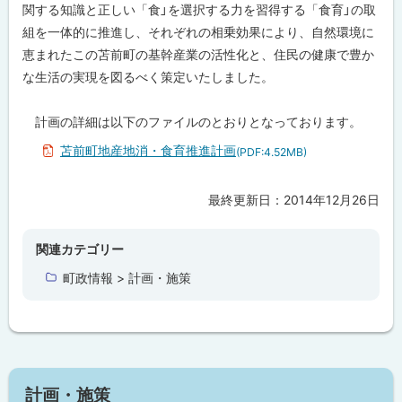
関する知識と正しい「食」を選択する力を習得する「食育」の取
食
育
組を一体的に推進し、それぞれの相乗効果により、自然環境に
推
恵まれたこの苫前町の基幹産業の活性化と、住民の健康で豊か
進
計
な生活の実現を図るべく策定いたしました。
画
計画の詳細は以下のファイルのとおりとなっております。
苫前町地産地消・食育推進計画
(PDF:4.52MB)
最終更新日：
2014年12月26日
ト
ッ
プ
関連カテゴリー
に
町政情報 > 計画・施策
戻
る
計画・施策