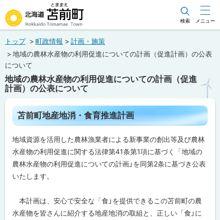
本
文
検索
メニュー
北海道苫前町
へ
トップ
町政情報
計画・施策
メ
Hokkaido Tomamae Town
地域の農林水産物の利用促進についての計画（促進計画）の公表
ニ
について
ュ
地域の農林水産物の利用促進についての計画（促進
計画）の公表について
ー
へ
ペ
苫前町地産地消・食育推進計画
ー
ジ
内
地域資源を活用した農林漁業者による新事業の創出等及び農林
目
次
水産物の利用促進に関する法律第41条第1項に基づく「地域の
苫
農林水産物の利用促進についての計画」を同第2条に基づき公表
前
いたします。
町
地
産
本計画は、安心で安全な「食」を提供できるこの苫前町の農
地
消
水産物を皆さんに紹介する地産地消の取組と、正しい「食」に
・