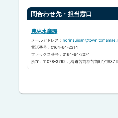
つ
ト
い
ト
ッ
て
問合わせ先・担当窓口
ッ
プ
プ
問
へ
合
に
農林水産課
戻
わ
戻
せ
る
メールアドレス：
norinsuisan@town.tomamae.l
先
る
電話番号：0164-64-2314
・
担
ファックス番号：0164-64-2074
当
所在：〒078-3792 北海道苫前郡苫前町字旭37
窓
口
ト
ッ
プ
に
戻
る