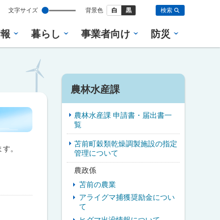
設
文字サイズ
背景色
白
黒
検索
定
情報
暮らし
事業者向け
防災
サ
農林水産課
イ
農林水産課 申請書・届出書一
ド
覧
・
苫前町穀類乾燥調製施設の指定
ます。
管理について
メ
農政係
ニ
苫前の農業
ュ
アライグマ捕獲奨励金につい
て
ー
ヒグマ出没情報について