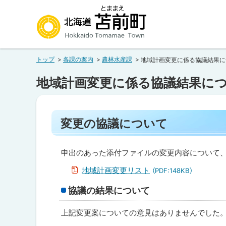
本
本
文
文
へ
へ
北海道苫前町
メ
戻
トップ
各課の案内
農林水産課
地域計画変更に係る協議結果に
ニ
る
Hokkaido Tomamae Town
ュ
メ
地域計画変更に係る協議結果に
ー
ニ
へ
ュ
ペ
ー
変更の協議について
ー
へ
ジ
内
戻
目
申出のあった添付ファイルの変更内容について、
る
次
地域計画変更リスト
（PDF:148KB）
ペ
変
更
協議の結果について
ー
の
協
ジ
議
上記変更案についての意見はありませんでした
の
に