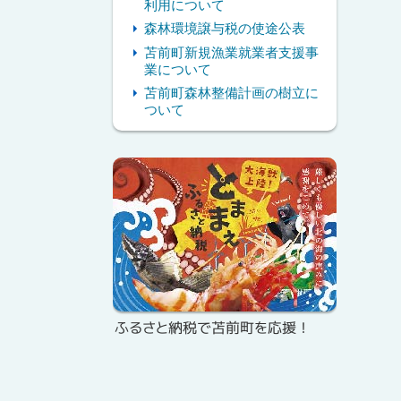
利用について
森林環境譲与税の使途公表
苫前町新規漁業就業者支援事
業について
苫前町森林整備計画の樹立に
ついて
ピ
ッ
ク
ア
ッ
プ
ふるさと納税で苫前町を応援！