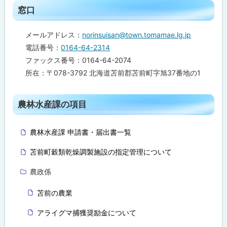
ト
窓口
農
林
ッ
水
プ
メールアドレス：
norinsuisan@town.tomamae.lg.jp
産
課
に
電話番号：
0164-64-2314
の
戻
項
ファックス番号：0164-64-2074
目
る
所在：〒078-3792 北海道苫前郡苫前町字旭37番地の1
ト
農林水産課の項目
ッ
プ
農林水産課 申請書・届出書一覧
に
戻
苫前町穀類乾燥調製施設の指定管理について
る
農政係
苫前の農業
アライグマ捕獲奨励金について