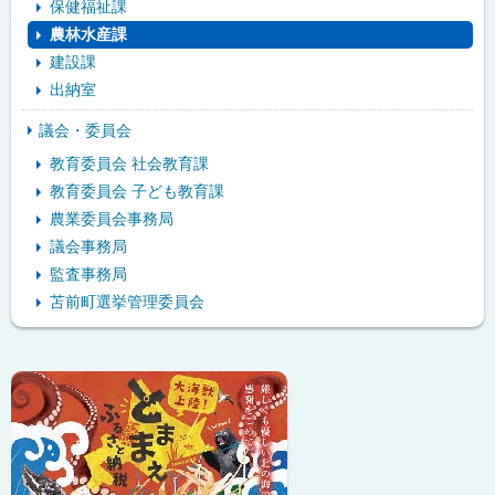
保健福祉課
ュ
農林水産課
建設課
ー
出納室
議会・委員会
教育委員会 社会教育課
教育委員会 子ども教育課
農業委員会事務局
議会事務局
監査事務局
苫前町選挙管理委員会
ピ
ッ
ク
ア