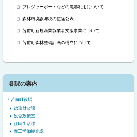
プレジャーボートなどの漁港利用について
森林環境譲与税の使途公表
苫前町新規漁業就業者支援事業について
苫前町森林整備計画の樹立について
ト
ッ
プ
サ
各課の案内
に
イ
戻
苫前町役場
る
ド
総務財政課
・
総合政策室
メ
住民生活課
商工労働観光課
ニ