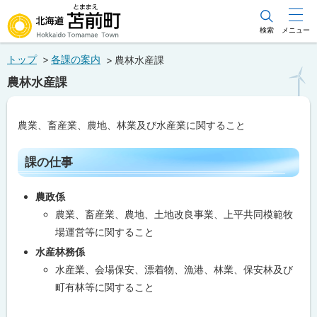
本
文
検索
メニュー
北海道苫前町
へ
トップ
各課の案内
農林水産課
メ
Hokkaido Tomamae Town
農林水産課
ニ
ュ
農業、畜産業、農地、林業及び水産業に関すること
ー
へ
ペ
課の仕事
ー
ジ
内
農政係
目
次
農業、畜産業、農地、土地改良事業、上平共同模範牧
課
場運営等に関すること
の
仕
水産林務係
事
水産業、会場保安、漂着物、漁港、林業、保安林及び
町有林等に関すること
窓
口