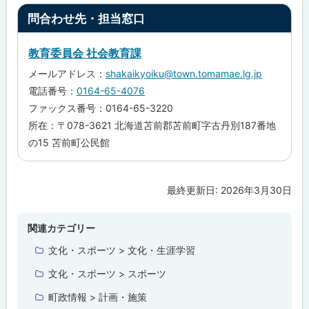
ト
問合わせ先・担当窓口
ッ
プ
教育委員会 社会教育課
に
メールアドレス：
shakaikyoiku@town.tomamae.lg.jp
戻
電話番号：
0164-65-4076
る
ファックス番号：0164-65-3220
所在：〒078-3621 北海道苫前郡苫前町字古丹別187番地
の15 苫前町公民館
最終更新日:
2026年3月30日
ト
ッ
プ
関連カテゴリー
に
文化・スポーツ > 文化・生涯学習
戻
文化・スポーツ > スポーツ
る
町政情報 > 計画・施策