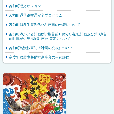
苫前町観光ビジョン
苫前町通学路交通安全プログラム
苫前町酪農生産近代化計画書の公表について
苫前町障がい者計画(第7期苫前町障がい福祉計画及び第3期苫
前町障がい児福祉計画)の策定について
苫前町鳥獣被害防止計画の公表について
高度無線環境整備推進事業の事後評価
ピ
サ
ッ
イ
ク
ド
ア
・
ッ
メ
プ