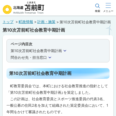
本
文
検索
メニュー
北海道苫前町
へ
トップ
町政情報
計画・施策
第10次苫前町社会教育中期計画
メ
Hokkaido Tomamae Town
第10次苫前町社会教育中期計画
ニ
ュ
ページ内目次
ー
第10次苫前町社会教育中期計画
へ
問合わせ先・担当窓口
第10次苫前町社会教育中期計画
町教育委員会では、本町における社会教育推進の指針として
「第10次苫前町社会教育中期計画」を策定しました。
この計画は、社会教育委員とスポーツ推進委員の代表3名、
一般公募の住民2名を加えて組織された策定委員会において、1
年間をかけて審議されたものです。