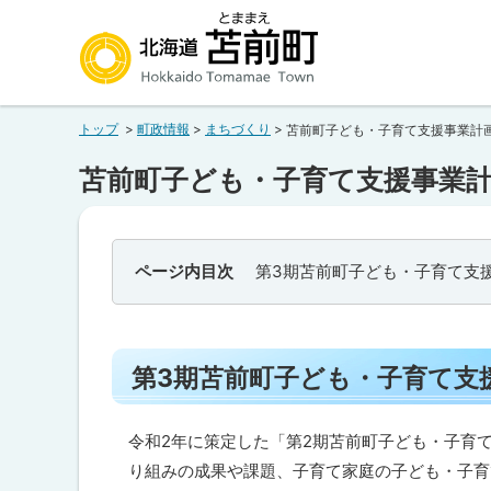
本
本
文
文
へ
へ
北海道苫前町
メ
戻
トップ
町政情報
まちづくり
苫前町子ども・子育て支援事業計
ニ
る
Hokkaido Tomamae Town
ュ
メ
苫前町子ども・子育て支援事業
ー
ニ
へ
ュ
ー
ページ内目次
第3期苫前町子ども・子育て支
へ
戻
る
第3期苫前町子ども・子育て支
ペ
ー
令和2年に策定した「第2期苫前町子ども・子育て
ジ
り組みの成果や課題、子育て家庭の子ども・子育
の