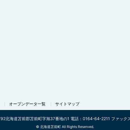
オープンデータ一覧
サイトマップ
792
北海道苫前郡苫前町字旭37番地の1
電話：0164-64-2211
ファックス番
©
北海道苫前町 All Rights Reserved.