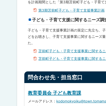
を計画期間とした「第3期苫前町子ども・子育て
ト
ッ
第3期苫前町子ども・子育て支援事業計画
プ
子ども・子育て支援に関するニーズ調
へ
戻
子ども・子育て支援事業計画の策定に先立ち、子
る
どをお聴きし、子育て支援事業に関するニーズ量
た。
苫前町子ども・子育て支援事業に関するニ
苫前町子ども・子育て支援事業に関するニ
ト
問合わせ先・担当窓口
ッ
プ
に
教育委員会 子ども教育課
戻
メールアドレス：
kodomokyoiku@town.tomamae
る