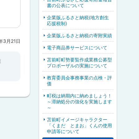
書の公表について
企業版ふるさと納税(地方創生
応援税制)
企業版ふるさと納税の寄附実績
5年3月21日
電子商品券サービスについて
苫前町町勢要覧作成業務公募型
策
プロポーザルの実施について
教育委員会事務事業の点検・評
価
町税は納期内に納めましょう！
～滞納処分の強化を実施します
～
苫前町イメージキャラクター
「くまだ とまお」くんの使用
申請等について