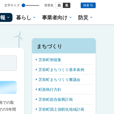
設
文字サイズ
背景色
白
黒
検索
定
情報
暮らし
事業者向け
防災
まちづくり
苫前町例規集
苫前町まちづくり基本条例
苫前町まちづくり審議会
町政執行方針
苫前町総合振興計画
画での取
苫前町国土強靭化地域計画
での5年間