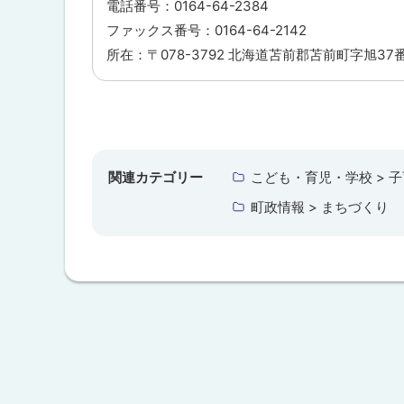
電話番号：0164-64-2384
ファックス番号：0164-64-2142
所在：〒078-3792 北海道苫前郡苫前町字旭37
ト
ッ
プ
関連カテゴリー
こども・育児・学校 > 
に
町政情報 > まちづくり
戻
る