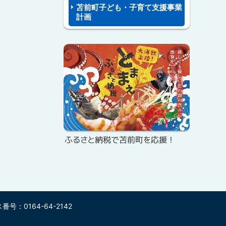
苫前町子ども・子育て支援事業
計画
ピ
サ
ッ
イ
ク
ド
ア
・
ッ
メ
プ
ふるさと納税で苫前町を応援！
ニ
ュ
ー
号：0164-64-2142