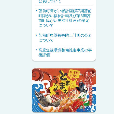
公表について
苫前町障がい者計画(第7期苫前
町障がい福祉計画及び第3期苫
前町障がい児福祉計画)の策定
について
苫前町鳥獣被害防止計画の公表
について
高度無線環境整備推進事業の事
後評価
ピ
サ
ッ
イ
ク
ド
ア
・
ッ
メ
プ