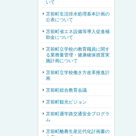
いて
苫前町生活排水処理基本計画の
公表について
苫前町省エネ設備等導入促進補
助金について
苫前町立学校の教育職員に関す
る業務量管理・健康確保措置実
施計画について
苫前町立学校働き方改革推進計
画
苫前町総合教育会議
苫前町観光ビジョン
苫前町通学路交通安全プログラ
ム
苫前町酪農生産近代化計画書の