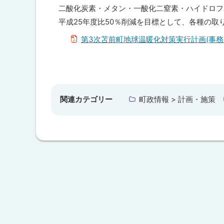
暖
ト
二酸化炭素・メタン・一酸化二窒素・ハイドロフ
化
ッ
平成25年度比50％削減を目標として、各種の
対
策
プ
第3次苫前町地球温暖化対策実行計画(事務
実
へ
行
計
戻
画
ト
る
（
ッ
事
務
プ
関連カテゴリー
町政情報 > 計画・施策
事
に
業
編
戻
）
る