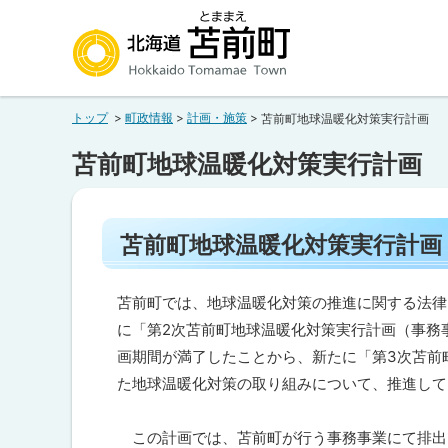
本
本
文
文
へ
へ
北海道苫前町
メ
戻
トップ
町政情報
計画・施策
苫前町地球温暖化対策実行計画
ニ
る
Hokkaido Tomamae Town
ュ
メ
苫前町地球温暖化対策実行計画
ー
ニ
へ
ュ
ペ
ー
苫前町地球温暖化対策実行計画
ー
へ
ジ
内
戻
目
苫前町では、地球温暖化対策の推進に関する法律に
る
次
に「第2次苫前町地球温暖化対策実行計画（事務
ペ
苫
画期間が満了したことから、新たに「第3次苫前
前
ー
た地球温暖化対策の取り組みについて、推進して
町
地
ジ
球
の
この計画では、苫前町が行う事務事業にて排出
温