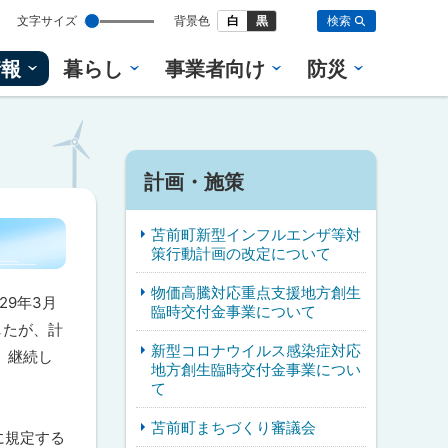
設
文字サイズ
背景色
白
黒
検索
定
情報
暮らし
事業者向け
防災
計画・施策
苫前町新型インフルエンザ等対
策行動計画の改定について
物価高騰対応重点支援地方創生
29年3月
臨時交付金事業について
したが、計
新型コロナウイルス感染症対応
、継続し
地方創生臨時交付金事業につい
て
苫前町まちづくり審議会
に規定する