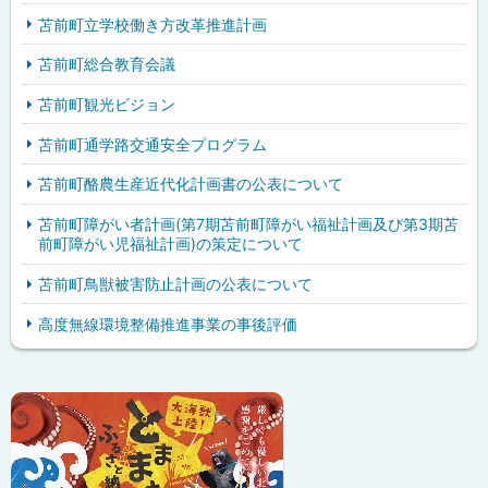
苫前町立学校働き方改革推進計画
苫前町総合教育会議
苫前町観光ビジョン
苫前町通学路交通安全プログラム
苫前町酪農生産近代化計画書の公表について
苫前町障がい者計画(第7期苫前町障がい福祉計画及び第3期苫
前町障がい児福祉計画)の策定について
苫前町鳥獣被害防止計画の公表について
高度無線環境整備推進事業の事後評価
ピ
サ
ッ
イ
ク
ド
ア