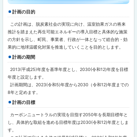
ジ
内
目
計画の目的
次
計
この計画は、脱炭素社会の実現に向け、温室効果ガスの将来
画
推計を踏まえた再生可能エネルギーの導入目標と具体的な施策
の
概
の方針を示し、町民、事業者、行政が一体となって総合的・効
要
果的に地球温暖化対策を推進していくことを目的とします。
計
計画の期間
画
書
2013(平成25)年度を基準年度とし、2030(令和12)年度を目標
本
文
年度と設定します。
及
計画期間は、2023(令和5)年度から2030（令和12)年度までの
び
概
8年と定めます。
要
版
計画の目標
問
カーボンニュートラルの実現を目指す2050年を長期目標年と
合
し、具体的な取組を進める目標年度は2030(令和12)年度としま
せ
先
す。
・