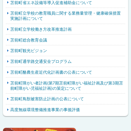
苫前町省エネ設備等導入促進補助金について
苫前町立学校の教育職員に関する業務量管理・健康確保措置
実施計画について
苫前町立学校働き方改革推進計画
苫前町総合教育会議
苫前町観光ビジョン
苫前町通学路交通安全プログラム
苫前町酪農生産近代化計画書の公表について
苫前町障がい者計画(第7期苫前町障がい福祉計画及び第3期苫
前町障がい児福祉計画)の策定について
苫前町鳥獣被害防止計画の公表について
高度無線環境整備推進事業の事後評価
ピ
サ