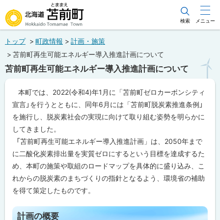
本
文
検索
メニュー
北海道苫前町
へ
トップ
町政情報
計画・施策
メ
Hokkaido Tomamae Town
苫前町再生可能エネルギー導入推進計画について
ニ
苫前町再生可能エネルギー導入推進計画について
ュ
ー
本町では、2022(令和4)年1月に「苫前町ゼロカーボンシティ
へ
宣言」を行うとともに、同年6月には「苫前町脱炭素推進条例」
を施行し、脱炭素社会の実現に向けて取り組む姿勢を明らかに
してきました。
「苫前町再生可能エネルギー導入推進計画」は、2050年まで
に二酸化炭素排出量を実質ゼロにするという目標を達成するた
め、本町の施策や取組のロードマップを具体的に盛り込み、こ
れからの脱炭素のまちづくりの指針となるよう、環境省の補助
を得て策定したものです。
ペ
ー
計画の概要