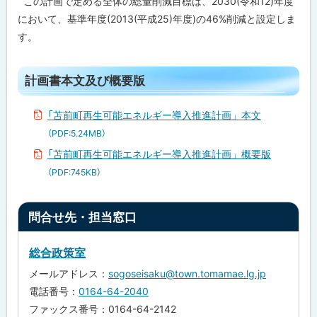
担
この計画で定める全体の総量削減目標は、2030(令和12)年度
当
において、基準年度(2013(平成25)年度)の46%削減と設定しま
窓
口
す。
ト
計画書本文及び概要版
ッ
プ
「苫前町再生可能エネルギー導入推進計画」本文
に
（PDF:5.24MB）
戻
「苫前町再生可能エネルギー導入推進計画」概要版
る
（PDF:745KB）
ト
問合せ先・担当窓口
ッ
プ
総合政策室
に
メールアドレス：
sogoseisaku@town.tomamae.lg.jp
戻
電話番号：
0164-64-2040
る
ファックス番号：0164-64-2142