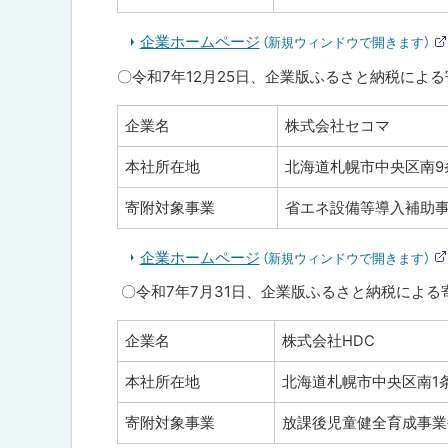
5
年
企業ホームページ
（新規ウィンドウで開きます）
度
実
〇令和7年12月25日、企業版ふるさと納税によ
績
企業名
株式会社セコマ
令
和
4
本社所在地
北海道札幌市中央区南9条
年
度
寄附対象事業
省エネ設備等導入補助
実
績
企業ホームページ
（新規ウィンドウで開きます）
令
〇令和7年7月31日、企業版ふるさと納税による
和
3
年
企業名
株式会社HDC
度
実
本社所在地
北海道札幌市中央区南1条
績
寄附対象事業
放課後児童健全育成事業
問