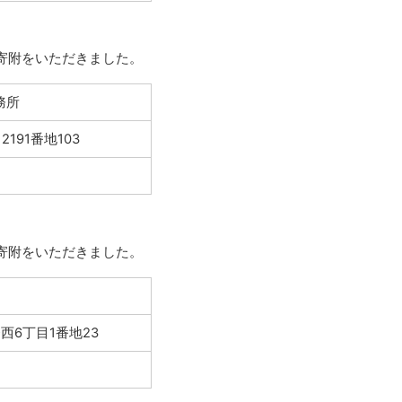
外
部
る寄附をいただきました。
サ
イ
ト
務所
191番地103
外
部
る寄附をいただきました。
サ
イ
ト
西6丁目1番地23