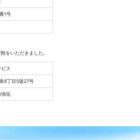
社
番1号
外
部
寄附をいただきました。
サ
イ
ト
ービス
条8丁目5版27号
の強化
外
部
サ
イ
ト