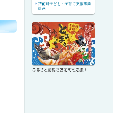
苫前町子ども・子育て支援事業
計画
ピ
サ
ッ
イ
ク
ド
ア
・
ッ
メ
プ
ふるさと納税で苫前町を応援！
ニ
ュ
ー