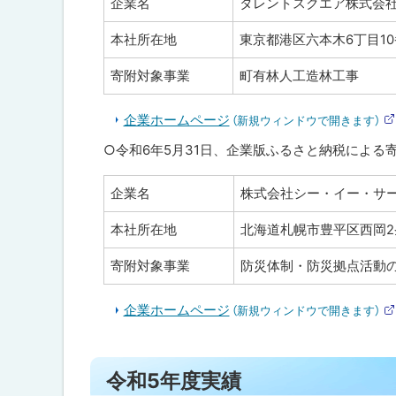
企業名
タレントスクエア株式会
本社所在地
東京都港区六本木6丁目10
寄附対象事業
町有林人工造林工事
企業ホームページ
（新規ウィンドウで開きます）
○令和6年5月31日、企業版ふるさと納税による
企業名
株式会社シー・イー・サ
本社所在地
北海道札幌市豊平区西岡2
寄附対象事業
防災体制・防災拠点活動
企業ホームページ
（新規ウィンドウで開きます）
ト
令和5年度実績
ッ