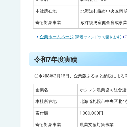
ト
年
度
本社所在地
北海道札幌市中央区南1条
ッ
実
プ
績
寄附対象事業
放課後児童健全育成事
へ
令
戻
企業ホームページ
（新規ウィンドウで開きます）
和
7
る
年
ト
度
令和7年度実績
実
ッ
績
プ
に
〇令和8年2月16日、企業版ふるさと納税による
令
和
戻
6
企業名
ホクレン農業協同組合連
る
年
度
本社所在地
北海道札幌市中央区北4
実
績
寄付額
1,000,000円
令
寄附対象事業
農業支援対策事業
和