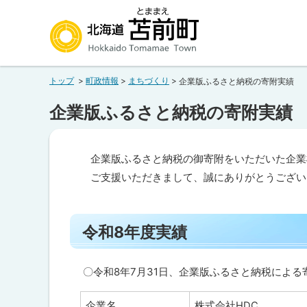
本
本
文
文
へ
へ
北海道苫前町
メ
戻
トップ
町政情報
まちづくり
企業版ふるさと納税の寄附実績
ニ
る
Hokkaido Tomamae Town
ュ
メ
企業版ふるさと納税の寄附実績
ー
ニ
へ
ュ
企業版ふるさと納税の御寄附をいただいた企業
ー
ご支援いただきまして、誠にありがとうござい
へ
ペ
戻
ー
る
ジ
令和8年度実績
内
ペ
目
ー
次
〇令和8年7月31日、企業版ふるさと納税による
ジ
令
和
の
8
企業名
株式会社HDC