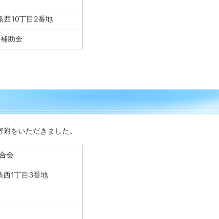
西10丁目2番地
業補助金
外
部
サ
イ
ト
寄附をいただきました。
合会
条西1丁目3番地