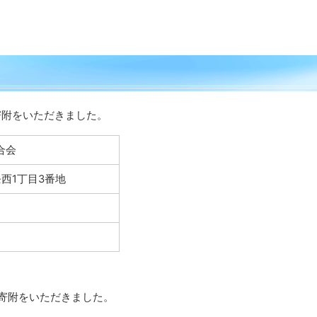
外
部
サ
イ
ト
寄附をいただきました。
合会
西1丁目3番地
外
部
る寄附をいただきました。
サ
イ