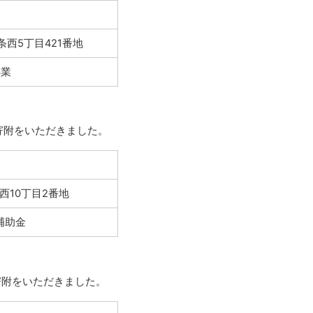
ト
西5丁目421番地
事業
外
部
寄附をいただきました。
サ
イ
ト
西10丁目2番地
補助金
外
部
寄附をいただきました。
サ
イ
ト