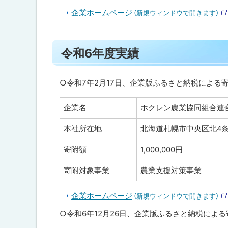
合
企業ホームページ
わ
（新規ウィンドウで開きます）
せ
先
・
ト
担
令和6年度実績
ッ
当
窓
プ
口
に
○令和7年2月17日、企業版ふるさと納税による
戻
企業名
ホクレン農業協同組合連
る
本社所在地
北海道札幌市中央区北4条
寄附額
1,000,000円
寄附対象事業
農業支援対策事業
企業ホームページ
（新規ウィンドウで開きます）
○令和6年12月26日、企業版ふるさと納税によ