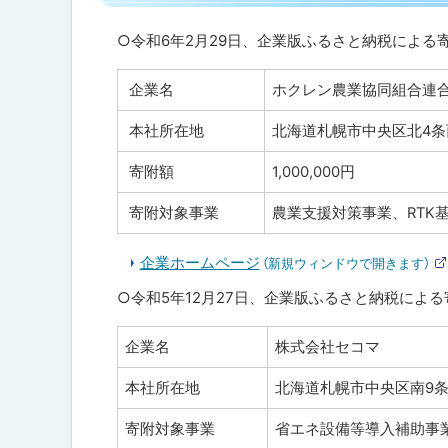
プ
に
○令和6年2月29日、企業版ふるさと納税による
戻
企業名
ホクレン農業協同組合連
る
本社所在地
北海道札幌市中央区北4条
寄附額
1,000,000円
寄附対象事業
農業支援対策事業、RTK
企業ホームページ
（新規ウィンドウで開きます）
○令和5年12月27日、企業版ふるさと納税によ
企業名
株式会社セコマ
本社所在地
北海道札幌市中央区南9条
寄附対象事業
省エネ設備等導入補助事