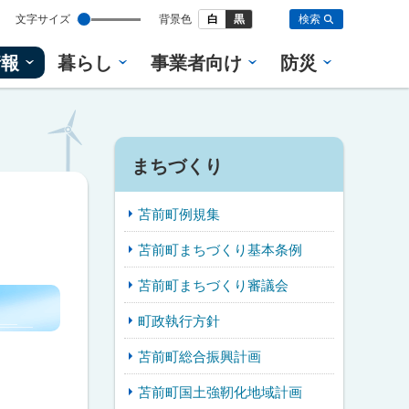
設
文字サイズ
背景色
白
黒
検索
定
情報
暮らし
事業者向け
防災
まちづくり
苫前町例規集
苫前町まちづくり基本条例
苫前町まちづくり審議会
町政執行方針
苫前町総合振興計画
苫前町国土強靭化地域計画