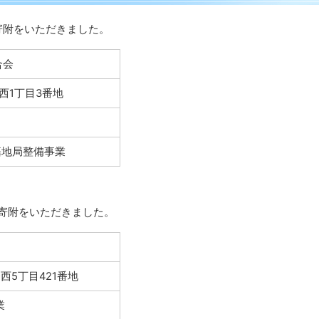
寄附をいただきました。
合会
西1丁目3番地
基地局整備事業
外
部
る寄附をいただきました。
サ
イ
ト
西5丁目421番地
業