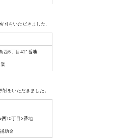
外
部
る寄附をいただきました。
サ
イ
ト
西5丁目421番地
事業
外
部
寄附をいただきました。
サ
イ
ト
西10丁目2番地
補助金