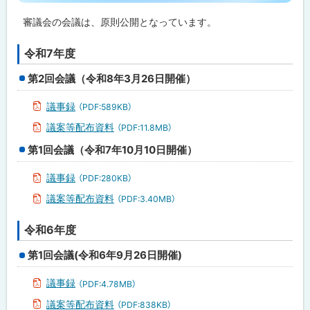
ッ
担
当
プ
審議会の会議は、原則公開となっています。
窓
に
口
戻
令和7年度
る
第2回会議（令和8年3月26日開催）
議事録
（PDF:589KB）
議案等配布資料
（PDF:11.8MB）
第1回会議（令和7年10月10日開催）
議事録
（PDF:280KB）
議案等配布資料
（PDF:3.40MB）
令和6年度
第1回会議(令和6年9月26日開催)
議事録
（PDF:4.78MB）
議案等配布資料
（PDF:838KB）