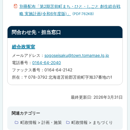
別冊配布「第2期苫前町まち・ひと・しごと 創生総合戦
略 実施計画(令和6年度版)」
（PDF:762KB）
ト
問合わせ先・担当窓口
ッ
プ
総合政策室
に
メールアドレス：
sogoseisaku@town.tomamae.lg.jp
戻
電話番号：
0164-64-2040
る
ファックス番号：0164-64-2142
所在：〒078-3792 北海道苫前郡苫前町字旭37番地の1
最終更新日:
2026年3月31日
ト
ッ
プ
関連カテゴリー
に
町政情報 > 計画・施策
町政情報 > まちづくり
戻