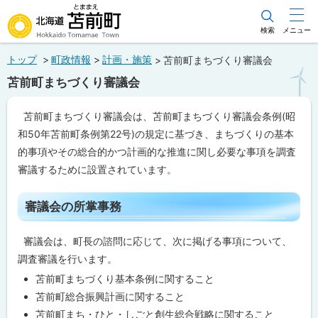
本
文
検索
メニュー
北海道苫前町
へ
トップ
町政情報
計画・施策
苫前町まちづくり審議会
メ
Hokkaido Tomamae Town
苫前町まちづくり審議会
ニ
ュ
苫前町まちづくり審議会は、苫前町まちづくり審議会条例(昭
ー
和50年苫前町条例第22号)の規定に基づき、まちづくりの基本
へ
的事項やその総合的かつ計画的な推進に関し必要な事項を調査
審議するために設置されています。
ペ
ー
審議会の所掌事務
ジ
内
目
審議会は、町長の諮問に応じて、次に掲げる事項について、
次
調査審議を行います。
審
議
苫前町まちづくり基本条例に関すること
会
苫前町総合振興計画に関すること
の
所
苫前町まち・ひと・しごと創生総合戦略に関すること