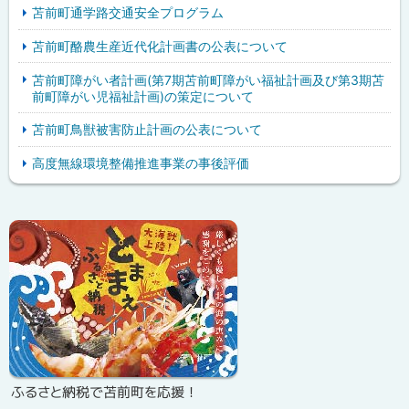
苫前町通学路交通安全プログラム
苫前町酪農生産近代化計画書の公表について
苫前町障がい者計画(第7期苫前町障がい福祉計画及び第3期苫
前町障がい児福祉計画)の策定について
苫前町鳥獣被害防止計画の公表について
高度無線環境整備推進事業の事後評価
ピ
サ
ッ
イ
ク
ド
ア
・
ッ
メ
プ
ニ
ふるさと納税で苫前町を応援！