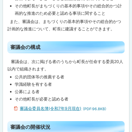
掌
その他町長がまちづくりの基本的事項やその総合的かつ計
事
務
画的な推進のため必要と認める事項に関すること
また、審議会は、まちづくりの基本的事項やその総合的かつ
審
計画的な推進について、町長に建議することができます。
議
会
の
構
ト
審議会の構成
成
ッ
プ
審
審議会は、次に掲げる者のうちから町長が任命する委員20人
議
に
以内で組織されます。
会
の
戻
公共的団体等の推薦する者
開
る
催
学識経験を有する者
状
公募による者
況
その他町長が必要と認める者
問
審議会委員名簿(令和7年9月現在)
（PDF:96.8KB）
合
わ
せ
先
ト
審議会の開催状況
・