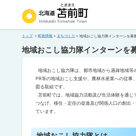
本
本
文
文
へ
へ
北海道苫前町
メ
戻
トップ
町政情報
まちづくり
地域おこし協力隊インターンを募
ニ
る
Hokkaido Tomamae Town
ュ
メ
地域おこし協力隊インターンを
ー
ニ
へ
ュ
地域おこし協力隊は、都市地域から過疎地域等
ー
PR等の地域おこし支援や、農林水産業への従事
へ
図る取組です。
戻
苫前町では、地域協力活動及び生活体験を通じ
る
つなげ、移住・定住の促進及び関係人口の創出・
ペ
ています。
ー
ペ
ジ
ー
の
ジ
地域おこし協力隊とは