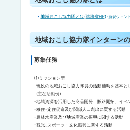
内
ト
目
ッ
次
地域おこし協力隊とは(総務省HP)
（新規ウィン
プ
地
域
へ
お
ト
こ
戻
地域おこし協力隊インターン
ッ
し
る
協
プ
力
に
隊
募集任務
と
戻
は
る
(1)ミッション型
地
現役の地域おこし協力隊員の活動補助を基本と
域
お
(主な活動例)
こ
・地域資源を活用した商品開発、販路開拓、イベ
し
協
・移住・定住促進及び関係人口創出に関する活動
力
・農林水産業及び地域産業の振興に関する活動
隊
イ
・観光、スポーツ・文化振興に関する活動
ン