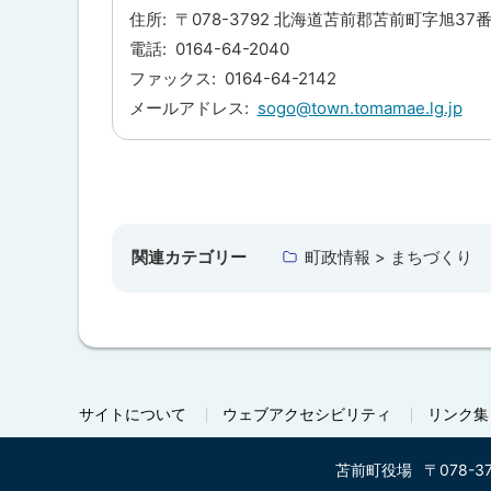
住所
〒078-3792 北海道苫前郡苫前町字旭37
電話
0164-64-2040
ファックス
0164-64-2142
メールアドレス
sogo@town.tomamae.lg.jp
ト
ッ
プ
関連カテゴリー
町政情報 > まちづくり
に
戻
る
サイトについて
ウェブアクセシビリティ
リンク集
苫前町役場
〒078-3