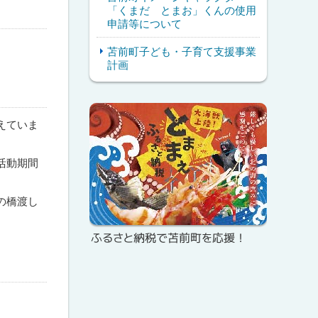
「くまだ とまお」くんの使用
申請等について
苫前町子ども・子育て支援事業
計画
ピ
サ
えていま
ッ
イ
ク
ド
活動期間
ア
・
ッ
の橋渡し
メ
プ
ふるさと納税で苫前町を応援！
ニ
ュ
ー