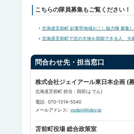
こちらの隊員募集もご覧ください！
北海道苫前町 起業型地域おこし協力隊 募集します
北海道苫前町で北の大地を堪能できる人、大募集中
ト
問合わせ先・担当窓口
ッ
プ
に
株式会社ジェイアール東日本企画 (
戻
北海道苫前町 担当：與田(よでん)
る
電話
070-1314-5540
メールアドレス
yoden@idev.jp
苫前町役場 総合政策室