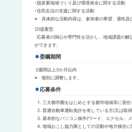
・脱炭素地域づくり及び環境保全に関する活動
タ
ー
・住民生活の支援に関する活動
ン
※ 具体的な活動内容は、参加者の希望、適性及
の
募
(2)提案型
集
に
応募者の関心や専門性を活かし、地域課題の解
つ
ができます。
い
て
委嘱期間
問
合
2週間以上3か月以内
わ
※ 個別に調整します。
せ
先
応募条件
・
担
当
三大都市圏をはじめとする都市地域等に居住
窓
普通自動車運転免許を有している方(又は取得
口
基本的なパソコン操作(ワード、エクセル、メ
地域おこし協力隊としての活動や地方移住に