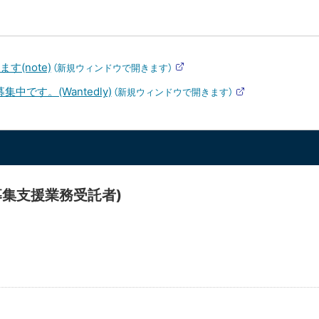
(note)
（新規ウィンドウで開きます）
外
部
です。(Wantedly)
（新規ウィンドウで開きます）
サ
外
イ
部
ト
サ
イ
ト
募集支援業務受託者)