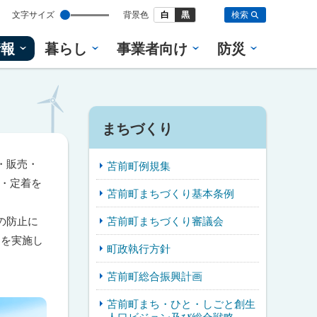
設
文字サイズ
背景色
白
黒
検索
定
情報
暮らし
事業者向け
防災
まちづくり
・販売・
苫前町例規集
住・定着を
苫前町まちづくり基本条例
苫前町まちづくり審議会
の防止に
」を実施し
町政執行方針
苫前町総合振興計画
苫前町まち・ひと・しごと創生