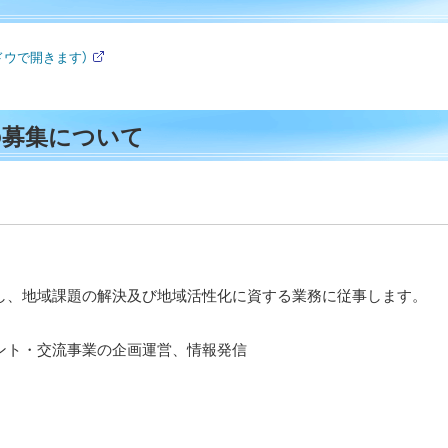
ドウで開きます）
外
部
サ
イ
ト
の募集について
し、地域課題の解決及び地域活性化に資する業務に従事します。
ント・交流事業の企画運営、情報発信