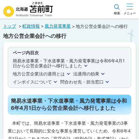
本
文
検索
メニュー
北海道苫前町
へ
トップ
町政情報
風力発電事業
地方公営企業会計への移行
メ
Hokkaido Tomamae Town
地方公営企業会計への移行
ニ
ュ
ページ内目次
ー
簡易水道事業・下水道事業・風力発電事業は令和6年4月1
へ
日から公営企業会計へ移行しました
地方公営企業法の適用とは
法適用の効果
インボイスについて
問合わせ先・担当窓口
簡易水道事業・下水道事業・風力発電事業は令和
6年4月1日から公営企業会計へ移行しました
本町では、簡易水道事業・下水道事業・風力発電事業の3事
業において長期的に安全な事業を運営していくため、令和6年4
月1日からこれまでの「官庁会計（特別会計：単式簿記）」から