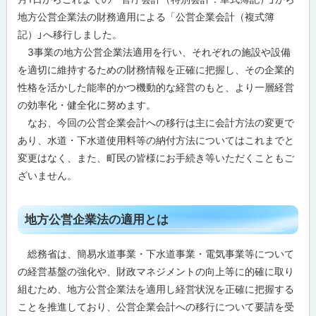
地方公営企業法の財務適用による「公営企業会計（複式簿
記）」へ移行しました。
3事業の地方公営企業法適用を行い、それぞれの施設や設備
を適切に維持するための財務情報を正確に把握し、その企業的
性格を活かした能率的かつ機動的な経営のもと、より一層経営
の効率化・健全化に努めます。
なお、今回の公営企業会計への移行は主に会計方法の変更で
あり、水道・下水道使用料等の納付方法についてはこれまでと
変更はなく、また、町民の皆様にお手続き等いただくこともご
ざいません。
ト
地方公営企業法の適用とは
ッ
プ
総務省は、簡易水道事業・下水道事業・電気事業等について
に
の経営基盤の強化や、財政マネジメントの向上等に的確に取り
戻
組むため、地方公営企業法を適用し経営状況を正確に把握する
る
ことを推進しており、公営企業会計への移行について要請を受