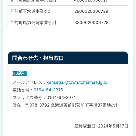
苫前町簡易水道事業会計
T4800020006727
苫前町下水道事業会計
T2800020006729
苫前町風力発電事業会計
T3800020006728
ト
問合わせ先・担当窓口
ッ
プ
建設課
に
メールアドレス：
kensetsu@town.tomamae.lg.jp
戻
電話番号：
0164-64-2315
る
ファックス番号：0164-64-2074
所在：〒078-3792 北海道苫前郡苫前町字旭37番地の1
最終更新日:
2024年5月17日
ト
ッ