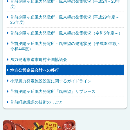
苫前夕陽ヶ丘風力発電所・風来望の発電状況 (平成24～20年
度)
苫前夕陽ヶ丘風力発電所・風来望の発電状況 (平成29年度～
25年度)
苫前夕陽ヶ丘風力発電所・風来望の発電状況（令和5年度～）
苫前夕陽ヶ丘風力発電所・風来望の発電状況（平成30年度～
令和4年度）
風力発電推進市町村全国協議会
地方公営企業会計への移行
小形風力発電施設設置に関するガイドライン
苫前夕陽ヶ丘風力発電所「風来望」リプレース
苫前町建設課の技術のしごと
ピ
サ
ッ
イ