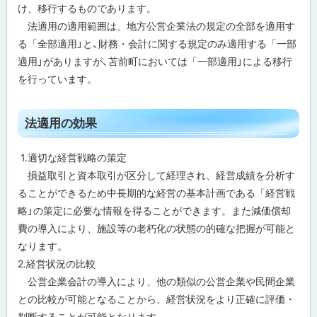
け、移行するものであります。
法適用の適用範囲は、地方公営企業法の規定の全部を適用す
る「全部適用」と、財務・会計に関する規定のみ適用する「一部
適用」がありますが、苫前町においては「一部適用」による移行
を行っています。
ト
法適用の効果
ッ
プ
1.適切な経営戦略の策定
に
損益取引と資本取引が区分して経理され、経営成績を分析す
戻
ることができるため中長期的な経営の基本計画である「経営戦
る
略」の策定に必要な情報を得ることができます。また減価償却
費の導入により、施設等の老朽化の状態の的確な把握が可能と
なります。
2.経営状況の比較
公営企業会計の導入により、他の類似の公営企業や民間企業
との比較が可能となることから、経営状況をより正確に評価・
判断することが可能となります。