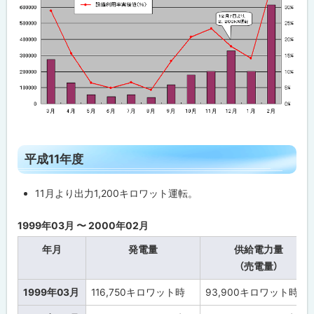
ト
平成11年度
ッ
プ
11月より出力1,200キロワット運転。
に
戻
1999年03月 〜 2000年02月
る
年月
発電量
供給電力量
（売電量）
1999年03月
116,750
キロワット時
93,900
キロワット時