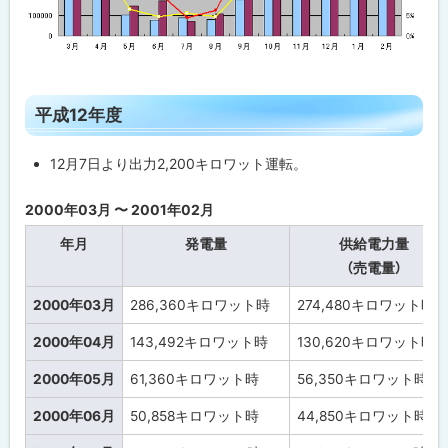
ト
平成12年度
ッ
プ
12月7日より出力2,200キロワット運転。
に
戻
2000年03月 〜 2001年02月
る
年月
発電量
供給電力量
（売電量）
2000年03月
286,360
キロワット時
274,480
キロワット時
2000年04月
143,492
キロワット時
130,620
キロワット時
2000年05月
61,360
キロワット時
56,350
キロワット時
2000年06月
50,858
キロワット時
44,850
キロワット時