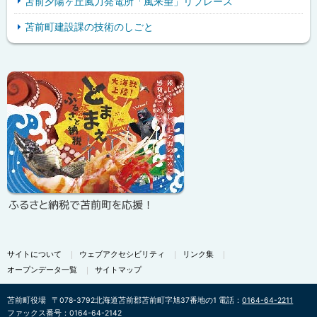
苫前夕陽ヶ丘風力発電所「風来望」リプレース
苫前町建設課の技術のしごと
ピ
サ
ッ
イ
ク
ド
ア
・
ッ
メ
プ
ニ
ふるさと納税で苫前町を応援！
ュ
ー
サイトについて
ウェブアクセシビリティ
リンク集
オープンデータ一覧
サイトマップ
苫前町役場
〒078-3792
北海道苫前郡苫前町字旭37番地の1
電話：
0164-64-2211
ファックス番号：0164-64-2142