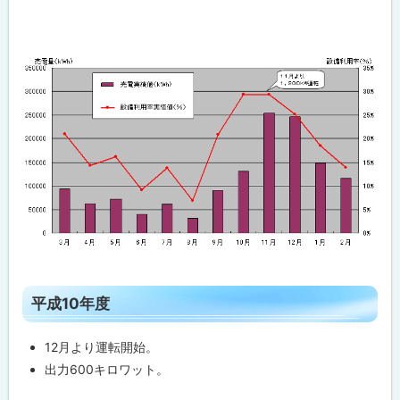
ト
平成10年度
ッ
プ
12月より運転開始。
に
出力600キロワット。
戻