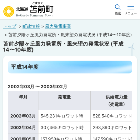
本
文
検索
メニュー
北海道苫前町
へ
トップ
町政情報
風力発電事業
メ
Hokkaido Tomamae Town
苫前夕陽ヶ丘風力発電所・風来望の発電状況 (平成14〜10年度)
ニ
苫前夕陽ヶ丘風力発電所・風来望の発電状況 (平成
ュ
14〜10年度)
ー
ペ
へ
平成14年度
ー
ジ
内
目
2002年03月 〜 2003年02月
次
年月
発電量
供給電力量
平
成
（売電量）
14
年
2002年03月
545,231
キロワット時
528,540
キロワット時
度
2002年04月
307,465
キロワット時
293,890
キロワット時
平
成
2002年05月
157,958
キロワット時
147,590
キロワット時