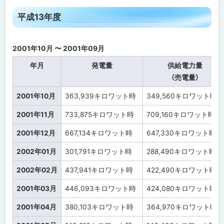
ト
平成13年度
ッ
プ
2001年10月 〜 2001年09月
に
戻
年月
発電量
供給電力量
る
（売電量）
2001年10月
363,939
キロワット時
349,560
キロワット時
2001年11月
733,875
キロワット時
709,160
キロワット時
2001年12月
667,134
キロワット時
647,330
キロワット時
2002年01月
301,791
キロワット時
288,490
キロワット時
2002年02月
437,941
キロワット時
422,490
キロワット時
2001年03月
446,093
キロワット時
424,080
キロワット時
2001年04月
380,103
キロワット時
364,970
キロワット時