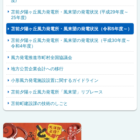
度)
苫前夕陽ヶ丘風力発電所・風来望の発電状況 (平成29年度～
25年度)
苫前夕陽ヶ丘風力発電所・風来望の発電状況（令和5年度～）
苫前夕陽ヶ丘風力発電所・風来望の発電状況（平成30年度～
令和4年度）
風力発電推進市町村全国協議会
地方公営企業会計への移行
小形風力発電施設設置に関するガイドライン
苫前夕陽ヶ丘風力発電所「風来望」リプレース
苫前町建設課の技術のしごと
ピ
サ
ッ
イ
ク