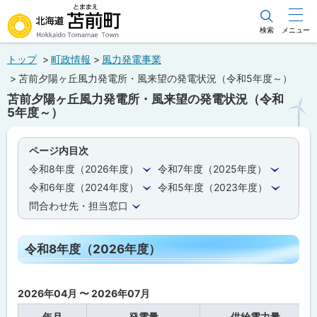
本
文
検索
メニュー
北海道苫前町
へ
トップ
町政情報
風力発電事業
メ
Hokkaido Tomamae Town
苫前夕陽ヶ丘風力発電所・風来望の発電状況（令和5年度～）
ニ
苫前夕陽ヶ丘風力発電所・風来望の発電状況（令和
ュ
5年度～）
ー
へ
ページ内目次
令和8年度（2026年度）
令和7年度（2025年度）
令和6年度（2024年度）
令和5年度（2023年度）
問合わせ先・担当窓口
令和8年度（2026年度）
2026年04月 〜 2026年07月