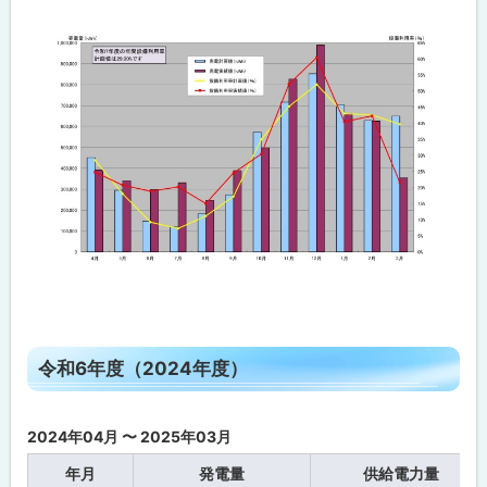
ト
令和6年度（2024年度）
ッ
プ
2024年04月 〜 2025年03月
に
戻
年月
発電量
供給電力量