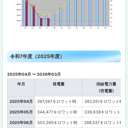
ト
令和7年度（2025年度）
ッ
プ
2025年04月 〜 2026年03月
に
戻
年月
発電量
供給電力量
る
（売電量）
2025年04月
397,547
キロワット時
392,051
キロワット時
2025年05月
344,477
キロワット時
339,638
キロワット時
2025年06月
303,395
キロワット時
298,537
キロワット時