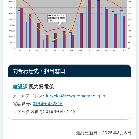
ト
問合わせ先・担当窓口
ッ
プ
建設課
風力発電係
に
メールアドレス:
furyoku@town.tomamae.lg.jp
戻
電話番号:
0164-64-2315
る
ファックス番号: 0164-64-2142
最終更新日：
2026年8月3日
ト