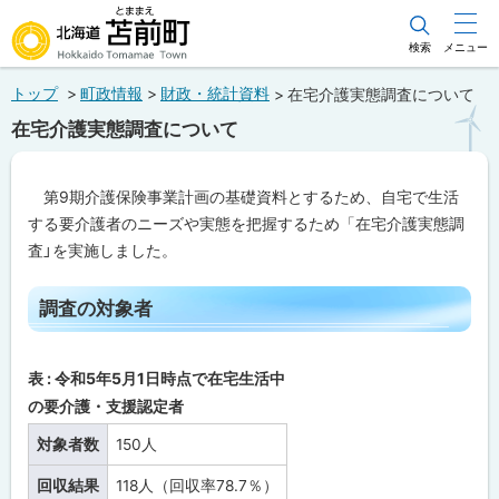
本
文
検索
メニュー
北海道苫前町
へ
トップ
町政情報
財政・統計資料
在宅介護実態調査について
メ
Hokkaido Tomamae Town
在宅介護実態調査について
ニ
ュ
第9期介護保険事業計画の基礎資料とするため、自宅で生活
ー
する要介護者のニーズや実態を把握するため「在宅介護実態調
へ
査」を実施しました。
ペ
調査の対象者
ー
ジ
内
目
表 : 令和5年5月1日時点で在宅生活中
次
の要介護・支援認定者
調
査
対象者数
150人
の
対
象
回収結果
118人（回収率78.7％）