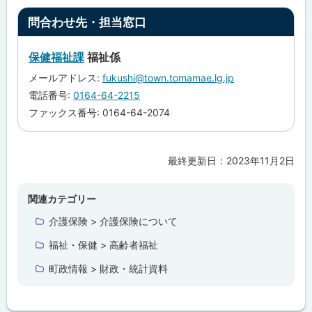
る
合
ト
問合わせ先・担当窓口
わ
せ
ッ
先
プ
・
保健福祉課
福祉係
担
に
当
メールアドレス:
fukushi@town.tomamae.lg.jp
戻
窓
電話番号:
0164-64-2215
口
る
ファックス番号: 0164-64-2074
最終更新日：
2023年11月2日
ト
ッ
プ
関連カテゴリー
に
介護保険 > 介護保険について
戻
福祉・保健 > 高齢者福祉
る
町政情報 > 財政・統計資料