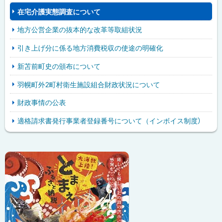
在宅介護実態調査について
地方公営企業の抜本的な改革等取組状況
引き上げ分に係る地方消費税収の使途の明確化
新苫前町史の頒布について
羽幌町外2町村衛生施設組合財政状況について
財政事情の公表
適格請求書発行事業者登録番号について（インボイス制度）
ピ
サ
ッ
イ
ク
ド
ア
・
ッ
メ