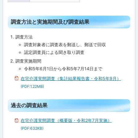
者
調
査
ト
調査方法と実施期間及び調査結果
方
ッ
法
と
プ
調査方法
実
に
施
調査対象者に調査表を郵送し、郵送で回収
期
戻
認定調査員による聞き取り調査
間
及
る
調査実施期間
び
調
令和5年6月1日から令和5年7月14日まで
査
結
在宅介護実態調査（集計結果報告書・令和5年9月）
果
(PDF:1.22MB)
過
去
ト
過去の調査結果
の
調
ッ
査
プ
結
在宅介護実態調査（概要版・令和2年7月実施）
果
に
(PDF:632KB)
戻
問