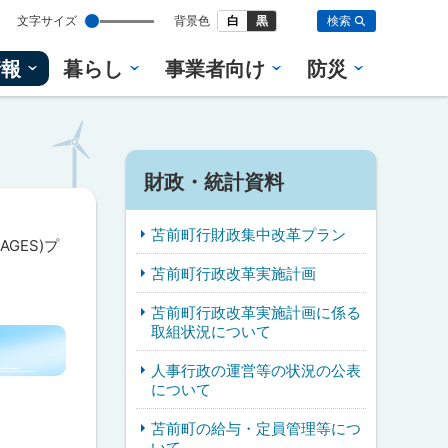
設
文字サイズ
背景色
白
黒
検索
定
情報
暮らし
事業者向け
防災
財政・統計資料
苫前町行財政集中改革プラン
GES)プ
苫前町行政改革実施計画
苫前町行政改革実施計画に係る
取組状況について
人事行政の運営等の状況の公表
について
苫前町の給与・定員管理等につ
いて