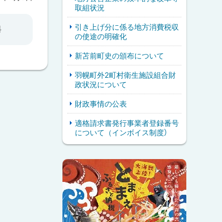
取組状況
引き上げ分に係る地方消費税収
料
の使途の明確化
新苫前町史の頒布について
羽幌町外2町村衛生施設組合財
政状況について
財政事情の公表
適格請求書発行事業者登録番号
について（インボイス制度）
ピ
サ
ッ
イ
ク
ド
ア
・