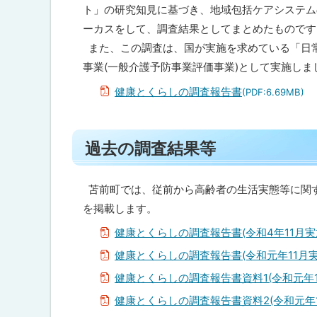
戻
ト」の研究知見に基づき、地域包括ケアシステム
過
去
る
ーカスをして、調査結果としてまとめたものです
の
また、この調査は、国が実施を求めている「日常
調
査
事業(一般介護予防事業評価事業)として実施しま
結
果
健康とくらしの調査報告書
(PDF:6.69MB)
等
ト
問
合
過去の調査結果等
ッ
わ
プ
せ
先
に
苫前町では、従前から高齢者の生活実態等に関
・
戻
を掲載します。
担
当
る
健康とくらしの調査報告書(令和4年11月実
窓
口
健康とくらしの調査報告書(令和元年11月実
健康とくらしの調査報告書資料1(令和元年1
健康とくらしの調査報告書資料2(令和元年1