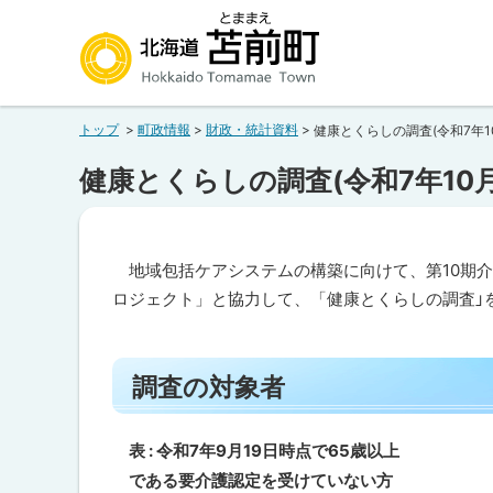
本
本
文
文
へ
へ
北海道苫前町
メ
戻
トップ
町政情報
財政・統計資料
健康とくらしの調査(令和7年1
ニ
る
Hokkaido Tomamae Town
ュ
メ
健康とくらしの調査(令和7年10
ー
ニ
へ
ュ
ー
地域包括ケアシステムの構築に向けて、第10期介護
へ
ロジェクト」と協力して、「健康とくらしの調査」
戻
ペ
る
ー
調査の対象者
ペ
ジ
内
ー
目
次
ジ
表 : 令和7年9月19日時点で65歳以上
調
の
である要介護認定を受けていない方