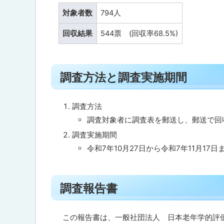
査
ト
の
対象者数
794人
対
ッ
象
回収結果
544票 (回収率68.5%)
プ
者
へ
調
戻
ト
査
調査方法と調査実施期間
る
方
ッ
法
プ
と
調
に
調査方法
査
戻
調査対象者に調査表を郵送し、郵送で回
実
施
る
調査実施期間
期
令和7年10月27日から令和7年11月17日
間
調
ト
査
調査報告書
報
ッ
告
プ
書
に
この報告書は、一般社団法人 日本老年学的評価研