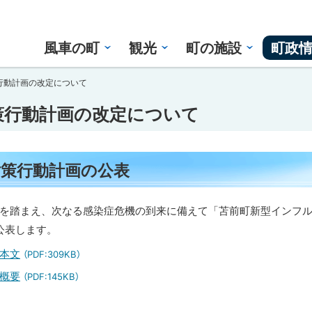
風車の町
観光
町の施設
町政
行動計画の改定について
策行動計画の改定について
策行動計画の公表
を踏まえ、次なる感染症危機の到来に備えて「苫前町新型インフ
公表します。
本文
（PDF:309KB）
概要
（PDF:145KB）