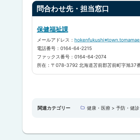
ト
ン
ト
問合わせ先・担当窓口
フ
ッ
ッ
ル
プ
エ
プ
ン
に
保健福祉課
へ
ザ
戻
等
戻
メールアドレス：
hokenfukushi※town.t
対
る
る
策
電話番号：0164-64-2215
行
ファックス番号：0164-64-2074
動
計
所在：〒078-3792 北海道苫前郡苫前町字旭37
画
の
公
表
ト
ッ
問
プ
合
関連カテゴリー
健康・医療 > 予防・健診
わ
に
せ
戻
先
・
る
担