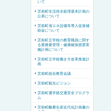
いて
苫前町生活排水処理基本計画の
公表について
苫前町省エネ設備等導入促進補
助金について
苫前町立学校の教育職員に関す
る業務量管理・健康確保措置実
施計画について
苫前町立学校働き方改革推進計
画
苫前町総合教育会議
苫前町観光ビジョン
苫前町通学路交通安全プログラ
ム
苫前町酪農生産近代化計画書の