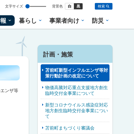
設
文字サイズ
背景色
白
黒
検索
定
情報
暮らし
事業者向け
防災
計画・施策
苫前町新型インフルエンザ等対
策行動計画の改定について
物価高騰対応重点支援地方創生
ルエンザ等
臨時交付金事業について
新型コロナウイルス感染症対応
地方創生臨時交付金事業につい
て
苫前町まちづくり審議会