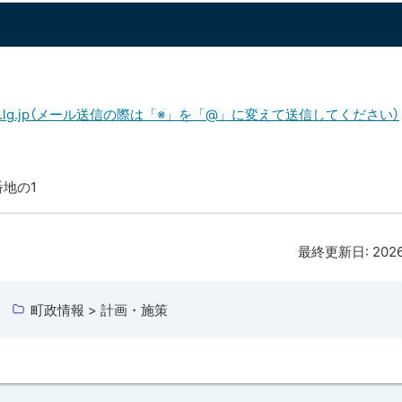
omamae.lg.jp（メール送信の際は「※」を「@」に変えて送信してください）
番地の1
最終更新日:
202
町政情報 > 計画・施策