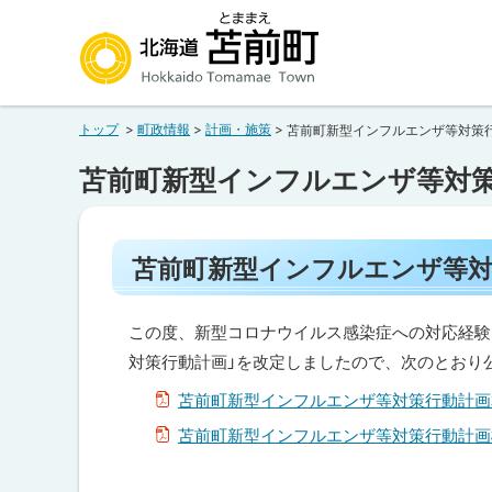
本
本
文
文
へ
へ
北海道苫前町
メ
戻
トップ
町政情報
計画・施策
苫前町新型インフルエンザ等対策
ニ
る
Hokkaido Tomamae Town
ュ
メ
苫前町新型インフルエンザ等対
ー
ニ
へ
ュ
ペ
ー
苫前町新型インフルエンザ等対
ー
へ
ジ
内
戻
目
この度、新型コロナウイルス感染症への対応経験
る
次
対策行動計画」を改定しましたので、次のとおり
ペ
苫
苫前町新型インフルエンザ等対策行動計画
前
ー
町
苫前町新型インフルエンザ等対策行動計画
新
ジ
型
の
イ