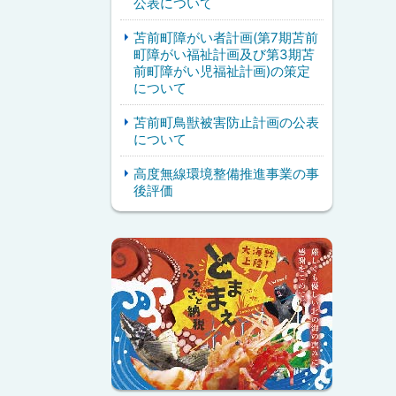
公表について
苫前町障がい者計画(第7期苫前
町障がい福祉計画及び第3期苫
前町障がい児福祉計画)の策定
について
苫前町鳥獣被害防止計画の公表
について
高度無線環境整備推進事業の事
後評価
ピ
サ
ッ
イ
ク
ド
ア
・
ッ
メ
プ