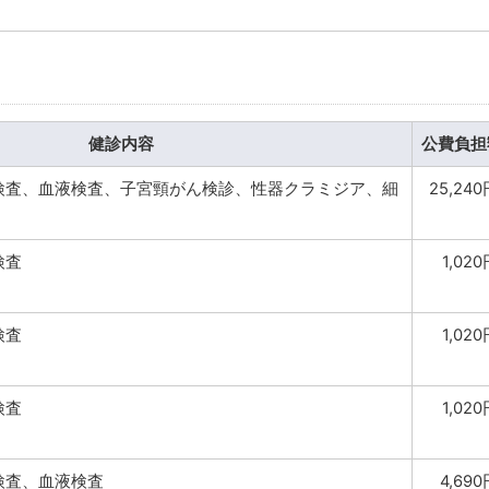
健診内容
公費負担
検査、血液検査、子宮頸がん検診、性器クラミジア、細
25,24
検査
1,02
検査
1,02
検査
1,02
検査、血液検査
4,69