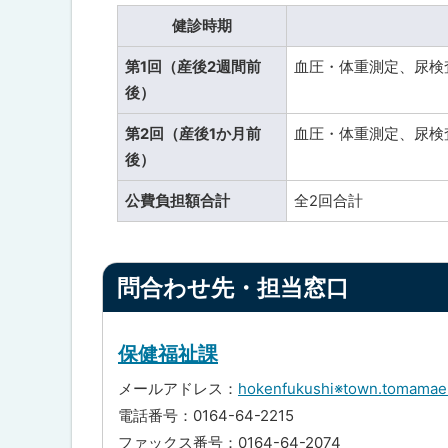
健診時期
第1回（産後2週間前
血圧・体重測定、尿検
後）
第2回（産後1か月前
血圧・体重測定、尿検
後）
公費負担額合計
全2回合計
ト
問合わせ先・担当窓口
ッ
プ
に
保健福祉課
戻
メールアドレス：
hokenfukushi※town.t
る
電話番号：0164-64-2215
ファックス番号：0164-64-2074