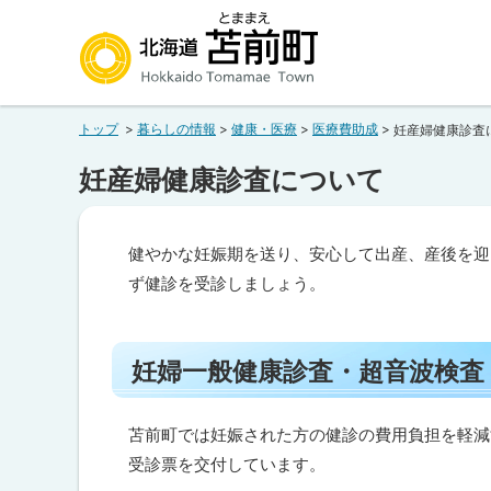
本
本
文
文
へ
へ
北海道苫前町
メ
戻
トップ
暮らしの情報
健康・医療
医療費助成
妊産婦健康診査
ニ
る
Hokkaido Tomamae Town
ュ
メ
妊産婦健康診査について
ー
ニ
へ
ュ
健やかな妊娠期を送り、安心して出産、産後を迎
ー
ず健診を受診しましょう。
へ
ペ
戻
ー
る
ジ
妊婦一般健康診査・超音波検査
内
ペ
目
ー
次
苫前町では妊娠された方の健診の費用負担を軽減
ジ
妊
受診票を交付しています。
婦
の
一