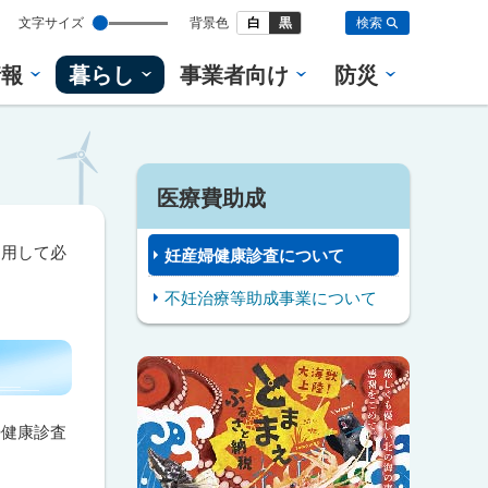
設
文字サイズ
背景色
白
黒
検索
定
情報
暮らし
事業者向け
防災
医療費助成
利用して必
妊産婦健康診査について
不妊治療等助成事業について
ピ
サ
ッ
イ
ク
婦健康診査
ド
ア