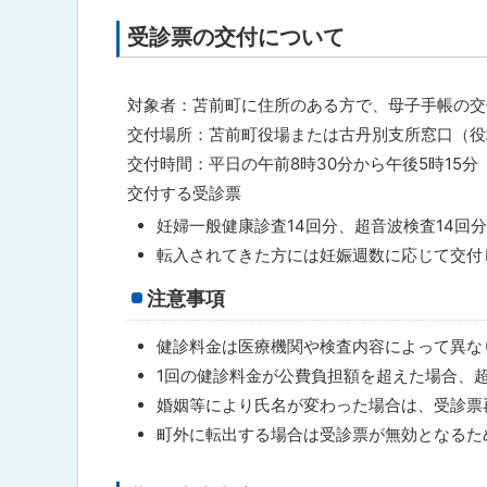
ト
般
受診票の交付について
健
ッ
康
プ
診
査
へ
対象者：苫前町に住所のある方で、母子手帳の交
・
交付場所：苫前町役場または古丹別支所窓口（役
超
戻
音
交付時間：平日の午前8時30分から午後5時15分
る
波
交付する受診票
検
査
妊婦一般健康診査14回分、超音波検査14回
・
産
転入されてきた方には妊娠週数に応じて交付
婦
健
注意事項
康
診
健診料金は医療機関や検査内容によって異な
査
の
1回の健診料金が公費負担額を超えた場合、
費
婚姻等により氏名が変わった場合は、受診票
用
助
町外に転出する場合は受診票が無効となるた
成
に