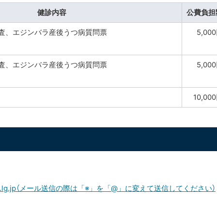
健診内容
公費負担
査、エジンバラ産後うつ病質問票
5,00
査、エジンバラ産後うつ病質問票
5,00
10,00
omamae.lg.jp（メール送信の際は「※」を「@」に変えて送信してください）