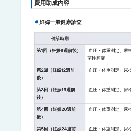
つ
費用助成内容
い
て
妊婦一般健康診査
問
合
わ
健診時期
せ
先
・
第1回（妊娠8週前後）
血圧・体重測定、尿
担
菌性膣症
当
窓
第2回（妊娠12週前
血圧・体重測定、尿
口
後）
第3回（妊娠16週前
血圧・体重測定、尿
後）
第4回（妊娠20週前
血圧・体重測定、尿
後）
第5回（妊娠24週前
血圧・体重測定、尿