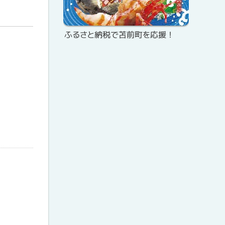
・
ッ
メ
プ
ふるさと納税で苫前町を応援！
ニ
ュ
ー