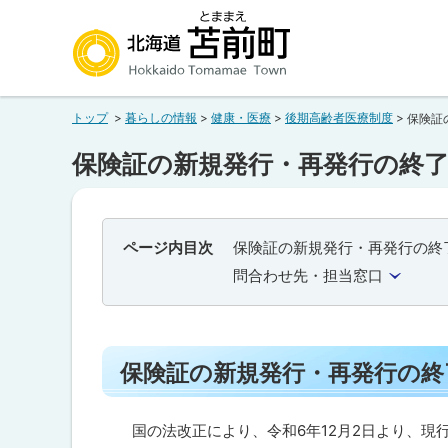
本
本
文
文
へ
へ
北海道苫前町
メ
戻
トップ
暮らしの情報
健康・医療
後期高齢者医療制度
保険証
ニ
る
Hokkaido Tomamae Town
ュ
メ
保険証の新規発行・再発行の終了
ー
ニ
へ
ュ
ー
ページ内目次
保険証の新規発行・再発行の終
へ
問合わせ先・担当窓口
戻
る
ペ
保険証の新規発行・再発行の終
ー
ジ
国の法改正により、令和6年12月2日より、現
の