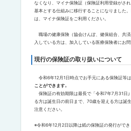
なくなり、マイナ保険証（保険証利用登録がされ
ト
基本とする仕組みに移行することになりました。
ッ
は、マイナ保険証をご利用ください。
プ
へ
職場の健康保険（協会けんぽ、健保組合、共済
戻
入している方は、加入している医療保険者にお問
る
現行の保険証の取り扱いについて
令和6年12月1日時点でお手元にある保険証等
ことができます
。
保険証の有効期限は最長で「令和7年7月31日」
る方は誕生日の前日まで、70歳を迎える方は誕
注意ください。
※令和6年12月2日以降は紙の保険証の発行が