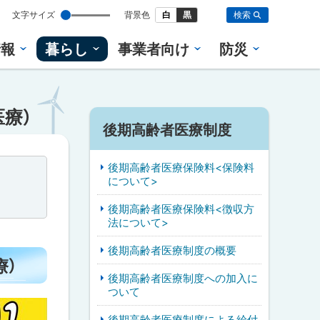
設
文字サイズ
背景色
白
黒
検索
定
情報
暮らし
事業者向け
防災
療）
後期高齢者医療制度
後期高齢者医療保険料<保険料
について>
後期高齢者医療保険料<徴収方
法について>
後期高齢者医療制度の概要
療）
後期高齢者医療制度への加入に
ついて
後期高齢者医療制度による給付