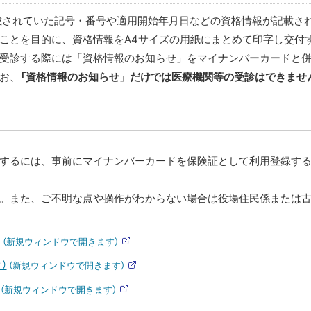
されていた記号・番号や適用開始年月日などの資格情報が記載さ
ことを目的に、資格情報をA4サイズの用紙にまとめて印字し交付
受診する際には「資格情報のお知らせ」をマイナンバーカードと
お、
「資格情報のお知らせ」だけでは医療機関等の受診はできませ
するには、事前にマイナンバーカードを保険証として利用登録する
。また、ご不明な点や操作がわからない場合は役場住民係または古
）
（新規ウィンドウで開きます）
外
部
）
（新規ウィンドウで開きます）
サ
外
イ
部
（新規ウィンドウで開きます）
ト
サ
外
イ
部