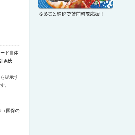
メ
プ
ふるさと納税で苫前町を応援！
ニ
ュ
ー
ード自体
引き続
を提示す
ます。
等（国保の