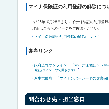
マイナ保険証の利用登録の解除につ
令和6年10月28日よりマイナ保険証の利用登
詳細はこちらのページをご確認ください。
マイナ保険証の利用登録の解除について
参考リンク
政府広報オンライン 「マイナ保険証 2024
（新規ウィンドウで開きます）
外
部
厚生労働省 「マイナンバーカードの健康保険
サ
イ
ト
ト
問合わせ先・担当窓口
ッ
プ