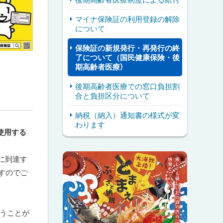
マイナ保険証の利用登録の解除
について
保険証の新規発行・再発行の終
了について（国民健康保険・後
期高齢者医療）
後期高齢者医療での窓口負担割
合と負担区分について
納税（納入）通知書の様式が変
わります
使用する
ピ
サ
に到達す
ッ
すのでご
イ
ク
ド
ア
・
行うことが
ッ