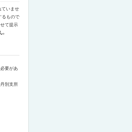
れていませ
するもので
併せて提示
ん
。
必要があ
丹別支所