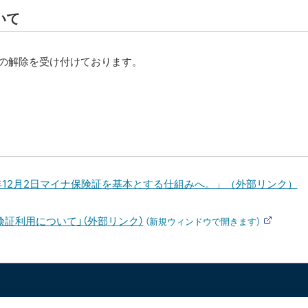
ト
サ
いて
イ
ト
録の解除を受け付けております。
年12月2日マイナ保険証を基本とする仕組みへ。」（外部リンク）
証利用について」（外部リンク）
（新規ウィンドウで開きます）
外
部
サ
イ
ト