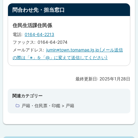
ト
問合わせ先・担当窓口
ッ
プ
住民生活課住民係
に
電話
0164-64-2213
戻
ファックス
0164-64-2074
る
メールアドレス
jumin※town.tomamae.lg.jp（メール送信
の際は「※」を「@」に変えて送信してください）
最終更新日:
2025年1月28日
ト
ッ
プ
関連カテゴリー
に
戸籍・住民票・印鑑 > 戸籍
戻
る