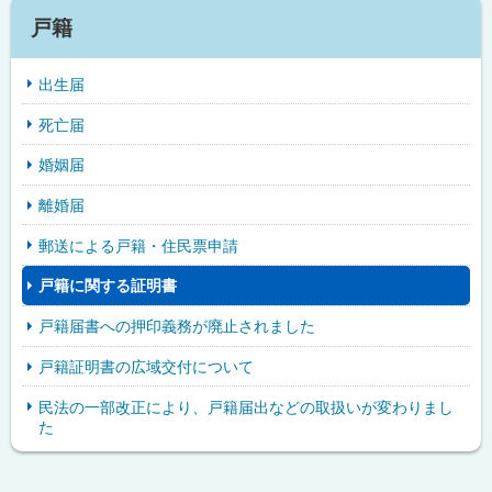
戸籍
出生届
死亡届
婚姻届
離婚届
郵送による戸籍・住民票申請
戸籍に関する証明書
戸籍届書への押印義務が廃止されました
戸籍証明書の広域交付について
民法の一部改正により、戸籍届出などの取扱いが変わりまし
た
ピ
サ