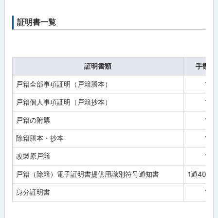
証明書一覧
証明書類
手
戸籍全部事項証明（戸籍謄本）
1通
戸籍個人事項証明（戸籍抄本）
1通
戸籍の附票
1通
除籍謄本・抄本
1通
改製原戸籍
1通
戸籍（除籍）電子証明書提供用識別符号通知書
1通400
身分証明書
1通