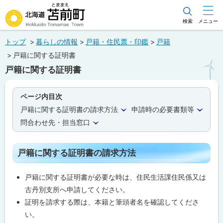
本
文
検索
メニュー
北海道苫前町
へ
トップ
暮らしの情報
戸籍・住民票・印鑑
戸籍
メ
Hokkaido Tomamae Town
戸籍に関する証明書
ニ
戸籍に関する証明書
ュ
ー
ページ内目次
へ
戸籍に関する証明書の請求方法
申請時の必要書類等
問合わせ先・担当窓口
戸籍に関する証明書の請求方法
戸籍に関する証明書が必要な時は、住民生活課住民係又は
古丹別支所へ申請してください。
証明を請求する際は、本籍と筆頭者名を確認してくださ
い。