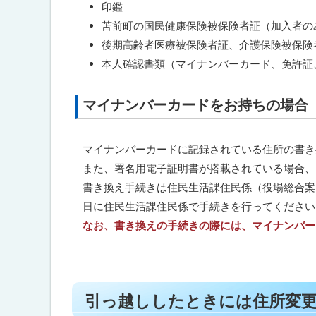
印鑑
ト
に
苫前町の国民健康保険被保険者証（加入者の
引
ッ
戻
っ
後期高齢者医療被保険者証、介護保険被保険
プ
越
る
本人確認書類（マイナンバーカード、免許証
し
へ
し
戻
た
と
マイナンバーカードをお持ちの場合
ト
る
き
ッ
に
は
プ
マイナンバーカードに記録されている住所の書き
住
に
所
また、署名用電子証明書が搭載されている場合、
変
戻
書き換え手続きは住民生活課住民係（役場総合案
更
る
を
日に住民生活課住民係で手続きを行ってください
忘
なお、書き換えの手続きの際には、マイナンバー
れ
ず
に
！
ト
引っ越ししたときには住所変
ッ