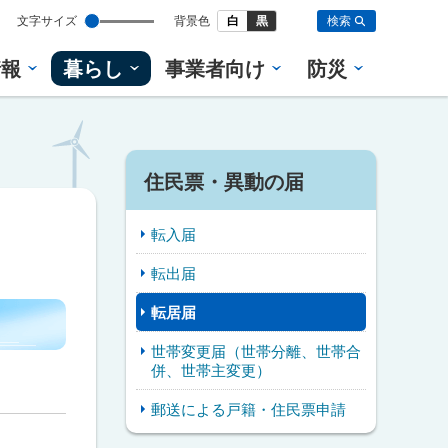
設
文字サイズ
背景色
白
黒
検索
定
情報
暮らし
事業者向け
防災
住民票・異動の届
転入届
転出届
転居届
世帯変更届（世帯分離、世帯合
併、世帯主変更）
郵送による戸籍・住民票申請