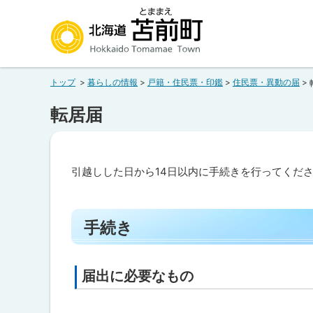
本
本
文
文
へ
へ
北海道苫前町
メ
戻
トップ
暮らしの情報
戸籍・住民票・印鑑
住民票・異動の届
ニ
る
Hokkaido Tomamae Town
ュ
メ
転居届
ー
ニ
へ
ュ
ー
引越しした日から14日以内に手続きを行ってくだ
へ
ペ
戻
ー
る
手続き
ジ
内
ペ
目
ー
次
届出に必要なもの
ト
ジ
手
ッ
続
の
き
プ