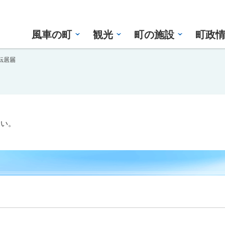
風車の町
観光
町の施設
町政
転居届
さい。