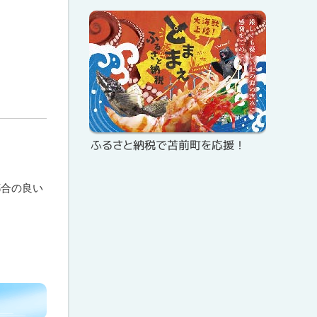
ピ
サ
ッ
イ
ク
ド
ア
・
ッ
メ
プ
ふるさと納税で苫前町を応援！
ニ
ュ
都合の良い
ー