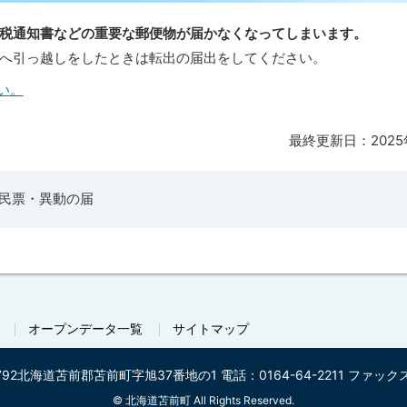
税通知書などの重要な郵便物が届かなくなってしまいます。
へ引っ越しをしたときは転出の届出をしてください。
い。
最終更新日：
202
住民票・異動の届
オープンデータ一覧
サイトマップ
792
北海道苫前郡苫前町字旭37番地の1
電話：0164-64-2211
ファックス番
©
北海道苫前町 All Rights Reserved.