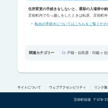
プ
に
住所変更の手続きをしないと、選挙の入場券や納
戻
苫前町内で引っ越しをしたときは転居、苫前町外
る
転出の手続きについてはこちらをご覧くださ
ト
ッ
プ
関連カテゴリー
戸籍・住民票・印鑑 > 
に
戻
る
サイトについて
ウェブアクセシビリティ
リンク集
苫前町役場
〒078-3