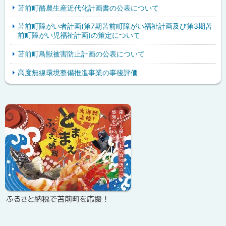
苫前町酪農生産近代化計画書の公表について
苫前町障がい者計画(第7期苫前町障がい福祉計画及び第3期苫
前町障がい児福祉計画)の策定について
苫前町鳥獣被害防止計画の公表について
高度無線環境整備推進事業の事後評価
ピ
サ
ッ
イ
ク
ド
ア
・
ッ
メ
プ
ニ
ふるさと納税で苫前町を応援！
ュ