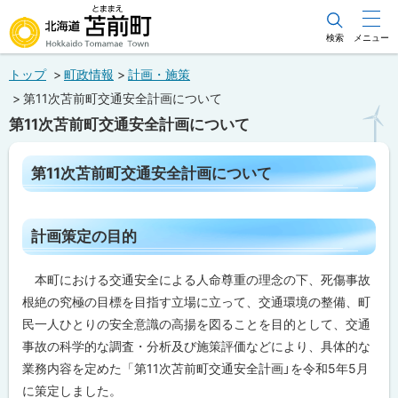
本
文
検索
メニュー
北海道苫前町
へ
トップ
町政情報
計画・施策
メ
Hokkaido Tomamae Town
第11次苫前町交通安全計画について
ニ
第11次苫前町交通安全計画について
ュ
ー
ペ
第11次苫前町交通安全計画について
ー
へ
ジ
内
目
ト
計画策定の目的
次
ッ
第
プ
11
本町における交通安全による人命尊重の理念の下、死傷事故
次
に
根絶の究極の目標を目指す立場に立って、交通環境の整備、町
苫
前
戻
民一人ひとりの安全意識の高揚を図ることを目的として、交通
町
る
交
事故の科学的な調査・分析及び施策評価などにより、具体的な
通
業務内容を定めた「第11次苫前町交通安全計画」を令和5年5月
安
全
に策定しました。