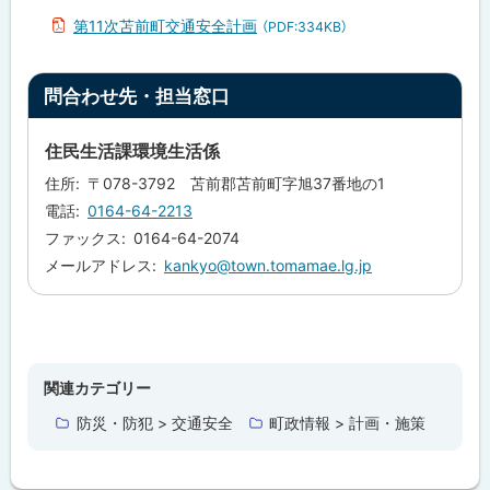
計
画
第11次苫前町交通安全計画
（PDF:334KB）
に
つ
い
ト
て
問合わせ先・担当窓口
ッ
計
プ
住民生活課環境生活係
画
に
策
住所
〒078-3792 苫前郡苫前町字旭37番地の1
定
戻
の
電話
0164-64-2213
る
目
ファックス
0164-64-2074
的
メールアドレス
kankyo@town.tomamae.lg.jp
問
合
わ
せ
ト
先
ッ
・
関連カテゴリー
担
プ
当
防災・防犯 > 交通安全
町政情報 > 計画・施策
に
窓
口
戻
る