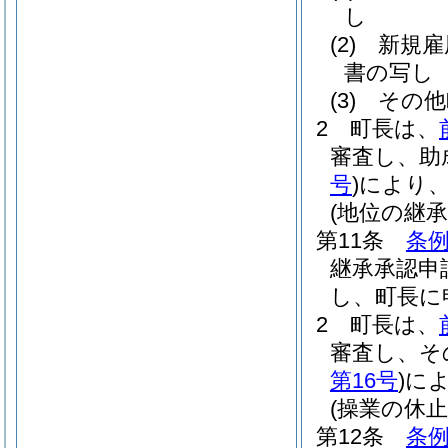
し
(2)
新規雇
書の写し
(3)
その他
2
町長は、
審査し、助
号
)
により
(地位の継承
第11条
条例
継承承認申
し、町長に
2
町長は、
審査し、そ
第16号
)
に
(操業の休止
第12条
条例