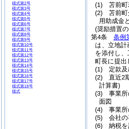
様式第2号
(1)
苫前町
様式第3号
(2)
苫前町
様式第4号
様式第5号
用助成金
様式第6号
(奨励措置の
様式第7号
様式第8号
第4条
条例
様式第9号
は、立地計
様式第10号
様式第11号
を添付し、
様式第12号
町長に提出
様式第13号
様式第14号
(1)
定款及
様式第15号
様式第16号
(2)
直近2
様式第17号
計算書)
様式第18号
様式
(3)
事業所
面図
(4)
事業所
(5)
会社の
(6)
納税を