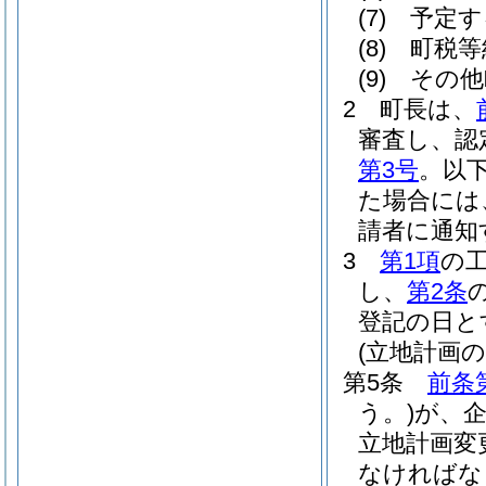
(7)
予定す
(8)
町税等
(9)
その他
2
町長は、
審査し、認
第3号
。以
た場合には
請者に通知
3
第1項
の
し、
第2条
登記の日と
(立地計画の
第5条
前条
う。)
が、
立地計画変
なければな