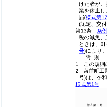
けた者が、
業を休止し
届
(
様式第1
(認定、交
第13条
条例
税の減免、
ときは、町
号
)
により
附
則
1
この規則
2
苫前町工
号)
は、令和
様式第1号