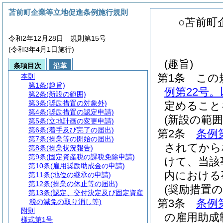
苫前町企業等立地促進条例施行規則
○苫前町
令和2年12月28日 規則第15号
(令和3年4月1日施行)
(趣旨)
条項目次
沿革
第1条
この
本則
第1条
(趣旨)
例第22号
第2条
(新設の範囲)
第3条
(奨励措置の対象外)
定めること
第4条
(奨励措置の認定申請)
(新設の範囲
第5条
(立地計画の変更申請)
第6条
(着手及び完了の届出)
第2条
条例
第7条
(操業等の開始の届出)
されてから
第8条
(操業状況報告)
第9条
(固定資産税の課税免除申請)
けて、当該
第10条
(雇用奨励助成金の申請)
内における
第11条
(地位の継承の申請)
第12条
(操業の休止等の届出)
(奨励措置の
第13条
(認定、交付決定及び固定資産
第3条
条例
税の減免の取り消し等)
附則
の雇用助成
様式第1号