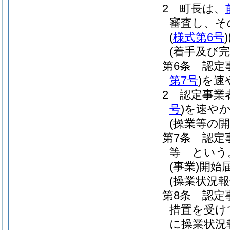
2
町長は、
審査し、そ
(
様式第6号
)
(着手及び完
第6条
認定
第7号
)
を速
2
認定事業
号
)
を速や
(操業等の開
第7条
認定
等」という
(事業)
開始
(操業状況報
第8条
認定
措置を受け
に操業状況