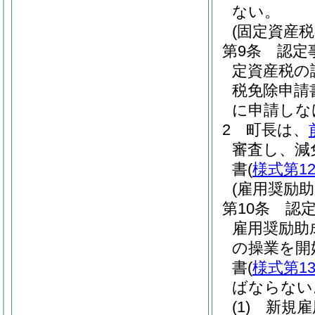
ない。
(固定資産
第9条
認定
定資産税の
税免除申請
に申請しな
2
町長は、
審査し、減
書
(
様式第1
(雇用奨励助
第10条
認
雇用奨励助
の操業を開
書
(
様式第1
ばならない
(1)
新規雇