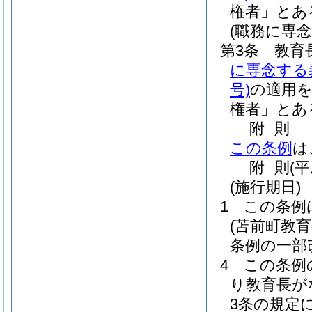
権者」とあ
(職務に専
第3条
教育
に専念する
号)
の適用
権者」とあ
附
則
この条例
は
附
則
(
(施行期日)
1
この条例
(苫前町教
条例の一部
4
この条例
り教育長が
3条の規定