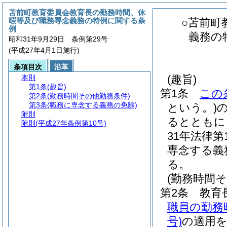
苫前町教育委員会教育長の勤務時間、休
暇等及び職務専念義務の特例に関する条
○苫前町
例
義務の
昭和31年9月29日 条例第29号
(平成27年4月1日施行)
条項目次
沿革
(趣旨)
本則
第1条
(趣旨)
第1条
この
第2条
(勤務時間その他勤務条件)
第3条
(職務に専念する義務の免除)
という。)
附則
るとともに
附則
(平成27年条例第10号)
31年法律第1
専念する義
る。
(勤務時間
第2条
教育
職員の勤務
号)
の適用