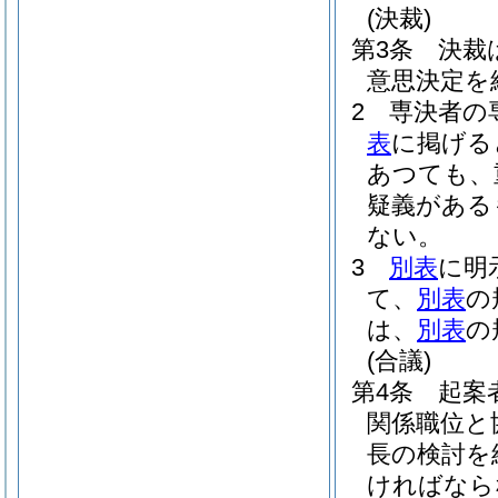
(決裁)
第3条
決裁
意思決定を
2
専決者の
表
に掲げる
あつても、
疑義がある
ない。
3
別表
に明
て、
別表
の
は、
別表
の
(合議)
第4条
起案
関係職位と
長の検討を
ければなら