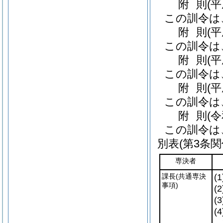
附
則
(
この訓令は
附
則
(
この訓令は
附
則
(
この訓令は
附
則
(
この訓令は
附
則
(
この訓令は
別表
(第3条関
専決者
課長
(共通専決
(1
事項)
(2
(3
(4