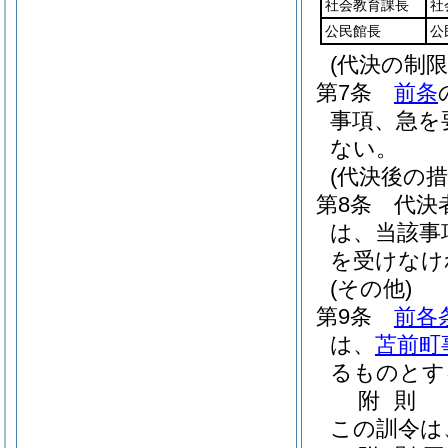
社会教育課長
社
公民館長
公
(代決の制限
第7条
前条
事項、急を
ない。
(代決後の措
第8条
代決
は、当該事
を受けなけ
(その他)
第9条
前各
は、
苫前町
るものとす
附
則
この訓令は