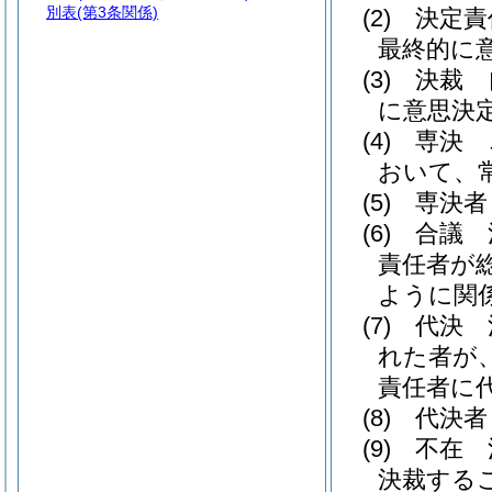
別表
(第3条関係)
(2)
決定責
最終的に
(3)
決裁 
に意思決
(4)
専決 
おいて、
(5)
専決者
(6)
合議 
責任者が
ように関
(7)
代決 
れた者が
責任者に
(8)
代決者
(9)
不在 
決裁する