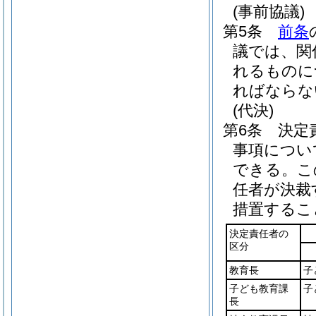
(事前協議)
第5条
前条
議では、関
れるものに
ればならな
(代決)
第6条
決定
事項につい
できる。
こ
任者が決裁
措置するこ
決定責任者の
区分
教育長
子
子ども教育課
子
長