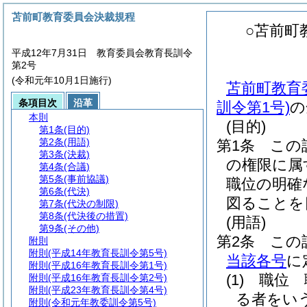
苫前町教育委員会決裁規程
○苫前町
平成12年7月31日 教育委員会教育長訓令
第2号
(令和元年10月1日施行)
苫前町教育
条項目次
沿革
訓令第1号)
の
本則
(目的)
第1条
(目的)
第2条
(用語)
第1条
この
第3条
(決裁)
の権限に属
第4条
(合議)
第5条
(事前協議)
職位の明確
第6条
(代決)
図ることを
第7条
(代決の制限)
第8条
(代決後の措置)
(用語)
第9条
(その他)
第2条
この
附則
附則
(平成14年教育長訓令第5号)
当該各号
に
附則
(平成16年教育長訓令第1号)
(1)
職位 
附則
(平成16年教育長訓令第2号)
附則
(平成23年教育長訓令第4号)
る者をい
附則
(令和元年教委訓令第5号)