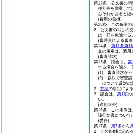
第12条
公文書の開
種別等を勘案して
おそれがあると認
(費用の負担)
第13条
この条例の
2
公文書の写しの
は一部を免除する
(審理員による審
第14条
第11条第1
文の規定は、適用
(審査請求)
第15条
議会は、
第
する場合を除き、
(1)
審査請求が不
(2)
裁決で審査請
について反対の
2
前項
の規定による
3
議会は、
第1項
の
い。
(適用除外)
第16条
この条例は
該公文書について
(委任)
第17条
第7条
から
2
この条例に定め