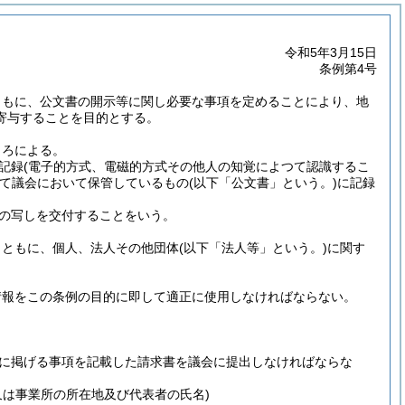
令和5年3月15日
条例第4号
ともに、公文書の開示等に関し必要な事項を定めることにより、地
寄与することを目的とする。
ころによる。
記録
(電子的方式、電磁的方式その他人の知覚によつて認識するこ
て議会において保管しているもの
(以下「公文書」という。)
に記録
の写しを交付することをいう。
とともに、個人、法人その他団体
(以下「法人等」という。)
に関す
情報をこの条例の目的に即して適正に使用しなければならない。
に掲げる事項を記載した請求書を議会に提出しなければならな
又は事業所の所在地及び代表者の氏名)