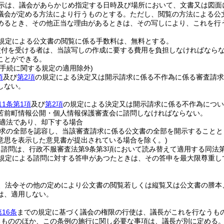
示は、議会があらかじめ指定する日時及び場所において、文書又は図面
議会が定める方法により行うものとする。
ただし、閲覧の方法による公
めるとき、その他正当な理由があるときは、その写しにより、これを行
規定による公文書の閲覧に係る手数料は、無料とする。
交付を受ける者は、当該写しの作成に要する費用を負担しなければなら
ことができる。
査手続に関する規定の適用除外)
項
及び
第2項
の規定による決定又は開示請求に係る不作為に係る審査請求
しない。
11条第1項
及び
第2項
の規定による決定又は開示請求に係る不作為につい
苫前町情報公開・個人情報保護審査会に諮問しなければならない。
適法であり、却下する場合
求の全部を認容し、当該審査請求に係る公文書の全部を開示することと
意思を表示した意見書が提出されている場合を除く。)
諮問は、行政不服審査法第9条第3項において読み替えて適用する同法第
規定による諮問に対する答申があつたときは、その答申を最大限尊重し
、法令その他の定めにより公文書の閲覧若しくは縦覧又は公文書の謄本
は、適用しない。
第16条
までの規定に基づく議会の権限の行使は、議長がこれを行なうも
るもののほか、この条例の施行に関し必要な事項は、議長が別に定める