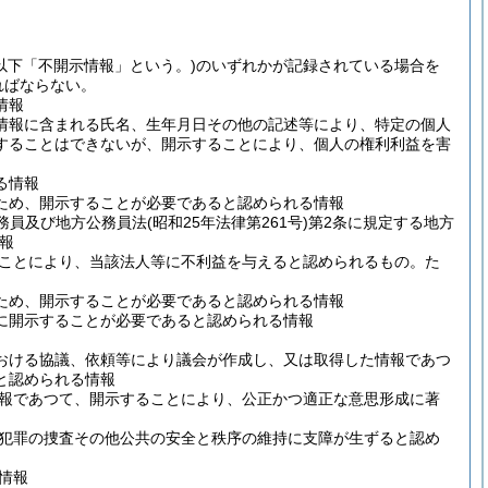
(以下「不開示情報」という。)
のいずれかが記録されている場合を
ればならない。
情報
情報に含まれる氏名、生年月日その他の記述等により、特定の個人
することはできないが、開示することにより、個人の権利利益を害
る情報
ため、開示することが必要であると認められる情報
務員及び地方公務員法
(昭和25年法律第261号)
第2条に規定する地方
報
ことにより、当該法人等に不利益を与えると認められるもの。
た
ため、開示することが必要であると認められる情報
に開示することが必要であると認められる情報
おける協議、依頼等により議会が作成し、又は取得した情報であつ
と認められる情報
報であつて、開示することにより、公正かつ適正な意思形成に著
犯罪の捜査その他公共の安全と秩序の維持に支障が生ずると認め
情報