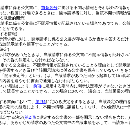
示請求に係る公文書に、
前条各号
に掲げる不開示情報とそれ以外の情報
れない程度に分離できるときは、開示請求者に対し、当該不開示情報が
る裁量的開示)
示請求に係る公文書に不開示情報が記録されている場合であつても、公
ことができる。
する情報)
示請求者に対し、開示請求に係る公文書が存在するか否かを答えるだけ
当該開示請求を拒否することができる。
決定)
示請求があつたときは、当該請求に係る公文書に不開示情報が記録され
、その旨の決定をしなければならない。
規定する公文書に、不開示情報が記録されていることを理由として開示
を拒否するとき及び当該開示請求に係る公文書を保有していないときを含
下「開示決定等」という。)
は、当該請求があつた日から起算して15日以
の内容を速やかに書面で通知しなければならない。
得ない理由により、
前項
に規定する期間内に開示決定等ができないとき
として延長することができる。
この場合において、議会は、当該延長の理
する書面において、
第2項
に定める決定をするときは、当該決定の理由
定の期間の経過により、不開示情報に該当しなくなり、その全部又は一
ればならない
規定する決定
(
第2項
に規定する公文書の一部を開示しない場合を含む。)
きは、あらかじめ請求のあつた公文書中の当該事項を示して、当該第三