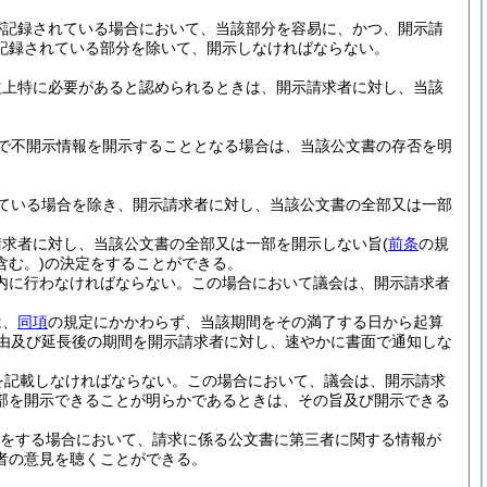
が記録されている場合において、当該部分を容易に、かつ、開示請
記録されている部分を除いて、開示しなければならない。
益上特に必要があると認められるときは、開示請求者に対し、当該
で不開示情報を開示することとなる場合は、当該公文書の存否を明
ている場合を除き、開示請求者に対し、当該公文書の全部又は一部
請求者に対し、当該公文書の全部又は一部を開示しない旨
(
前条
の規
む。)
の決定をすることができる。
内に行わなければならない。
この場合において議会は、開示請求者
は、
同項
の規定にかかわらず、当該期間をその満了する日から起算
由及び延長後の期間を開示請求者に対し、速やかに書面で通知しな
を記載しなければならない。この場合において、議会は、開示請求
部を開示できることが明らかであるときは、その旨及び開示できる
をする場合において、請求に係る公文書に第三者に関する情報が
者の意見を聴くことができる。