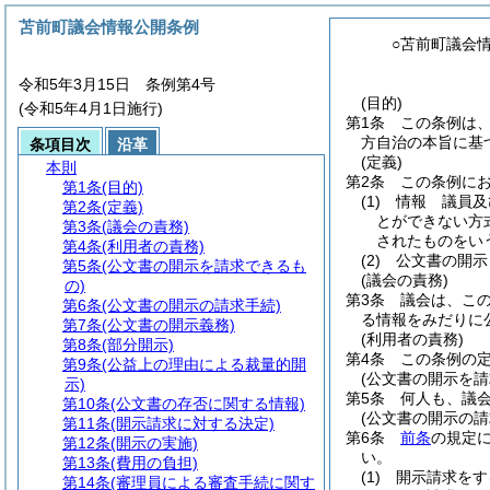
苫前町議会情報公開条例
○苫前町議会
令和5年3月15日 条例第4号
(目的)
(令和5年4月1日施行)
第1条
この条例は
方自治の本旨に基
条項目次
沿革
(定義)
本則
第2条
この条例に
第1条
(目的)
(1)
情報 議員及
第2条
(定義)
とができない方
第3条
(議会の責務)
されたものをい
第4条
(利用者の責務)
(2)
公文書の開示
第5条
(公文書の開示を請求できるも
(議会の責務)
の)
第3条
議会は、こ
第6条
(公文書の開示の請求手続)
る情報をみだりに
第7条
(公文書の開示義務)
(利用者の責務)
第8条
(部分開示)
第4条
この条例の
第9条
(公益上の理由による裁量的開
(公文書の開示を請
示)
第5条
何人も、議
第10条
(公文書の存否に関する情報)
(公文書の開示の請
第11条
(開示請求に対する決定)
第6条
前条
の規定
第12条
(開示の実施)
い。
第13条
(費用の負担)
(1)
開示請求をす
第14条
(審理員による審査手続に関す