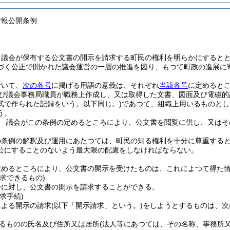
情報公開条例
、議会が保有する公文書の開示を請求する町民の権利を明らかにすると
づく公正で開かれた議会運営の一層の推進を図り、もつて町政の進展に
おいて、
次の各号
に掲げる用語の意義は、それぞれ
当該各号
に定めると
び議会事務局職員が職務上作成し、又は取得した文書、図面及び電磁的
式で作られた記録をいう。以下同じ。)
であつて、組織上用いるものとし
う。
 議会がこの条例の定めるところにより、公文書を閲覧に供し、又はそ
の条例の解釈及び運用にあたつては、町民の知る権利を十分に尊重する
公にすることのないよう最大限の配慮をしなければならない。
定めるところにより、公文書の開示を受けたものは、これによつて得た
求できるもの)
会に対し、公文書の開示を請求することができる。
求手続)
による開示の請求
(以下「開示請求」という。)
をしようとするものは、次
るものの氏名及び住所又は居所
(法人等にあつては、その名称、事務所