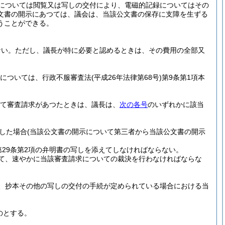
については閲覧又は写しの交付により、電磁的記録についてはその
文書の開示にあつては、議会は、当該公文書の保存に支障を生ずる
うことができる。
ない。
ただし、議長が特に必要と認めるときは、その費用の全部又
については、行政不服審査法
(平成26年法律第68号)
第9条第1項本
て審査請求があつたときは、議長は、
次の各号
のいずれかに該当
した場合
(当該公文書の開示について第三者から当該公文書の開示
29条第2項の弁明書の写しを添えてしなければならない。
て、速やかに当該審査請求についての裁決を行わなければならな
、抄本その他の写しの交付の手続が定められている場合における当
のとする。
。