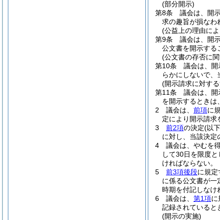
(部分開示)
第8条
議会は、開
求の趣旨が損なわ
(公益上の理由によ
第9条
議会は、開
公文書を開示する
(公文書の存否に関
第10条
議会は、開
らかにしないで、
(開示請求に対する
第11条
議会は、開
を開示するときは
2
議会は、
前項
に
定により開示請求
3
前2項
の決定
(以
に対し、当該決定
4
議会は、やむを
して30日を限度
ければならない。
5
前3項
後段
に規定
に係る公文書が一
時期を付記しなけ
6
議会は、
第1項
に
記録されていると
(開示の実施)