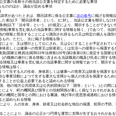
公文書の名称その他当該公文書を特定するために必要な事項
るもののほか、議会が定める事項
)
示請求があつたときは、開示請求に係る公文書に
次の各号
に掲げる情報
した者
(以下「開示請求者」という。)
に対し、当該公文書を開示しなけ
条例
(以下「法令等」という。)
の規定により、開示することができない
情報
(事業を営む個人の当該事業に関する情報を除く。)
であつて、当該
他の情報と照合することにより識別され得るもの又は特定の個人を識別
るもの。
ただし、次に掲げる情報を除く。
定により、又は慣行として公にされ、又は公にすることが予定されてい
身体若しくは健康への危害又は財産若しくは生活への侵害から保護する
務員
(国家公務員法
(昭和22年法律第120号)
第2条第1項に規定する国家公
。)
の職務の遂行に係る情報に含まれる当該職員の職及び氏名に関する情
る情報又は事業を営む個人の当該事業に関する情報であつて、開示する
る情報は除く。
よつて生ずる人の生命、身体若しくは健康への危害又は財産を保護する
当な事業活動によつて生ずる重大な支障から個人の生活を保護するため
することが公益上必要であると認められる情報
国、他の地方公共団体又は公共的団体
(以下「国等」という。)
との間に
とにより、町の機関及び国等との信頼関係が著しく損なうおそれがある
町の機関と国等との間における審議、検討等の意思形成過程における情
ると認められる情報
により、人の生命、身体、財産又は社会的な地位の保護、犯罪の予防、
ることにより、議会の公正かつ円滑な運営に支障が生ずるおそれがある