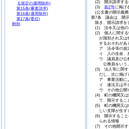
(2)
開示請求する
る規定の適用除外)
(3)
前2号
に掲げ
第15条
(審査請求)
(公文書の開示義務
第16条
(適用除外)
第7条
議会は、開
第17条
(委任)
除き、開示請求を
附則
(1)
法令又は他の
(2)
個人に関する
が識別され又は
するおそれがあ
ア
法令等の規
イ
人の生命、
ウ
議員及び公
公務員をいう
(3)
法人等に関す
だし、次に掲げ
ア
事業活動に
イ
違法又は不
ウ
その他公開
(4)
町の機関又は
て、開示するこ
(5)
町の機関又は
しい支障が生ず
(6)
開示すること
られる情報
(7)
その他開示す