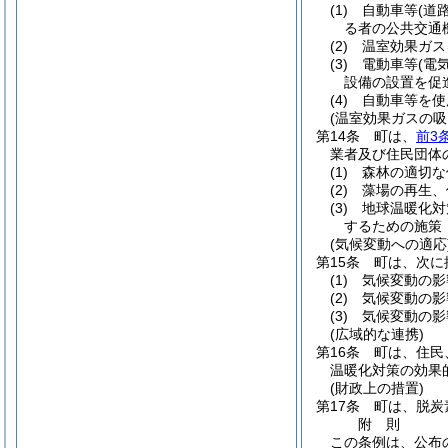
(1)
自動車等
(道
る者の公共交通
(2)
温室効果ガス
(3)
電動車等
(電
設備の設置を促
(4)
自動車等を使
(温室効果ガスの吸
第14条
町は、
前3
業者及び住民団体
(1)
森林の適切な
(2)
藻場の再生、
(3)
地球温暖化対
するための施策
(気候変動への適応
第15条
町は、次に
(1)
気候変動の影
(2)
気候変動の影
(3)
気候変動の影
(広域的な連携)
第16条
町は、住民
温暖化対策の効果
(財政上の措置)
第17条
町は、脱炭
附
則
この条例は、公布