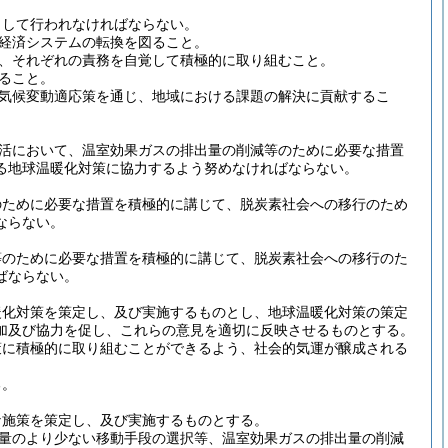
として行われなければならない。
経済システムの転換を図ること。
、それぞれの責務を自覚して積極的に取り組むこと。
ること。
気候変動適応策を通じ、地域における課題の解決に貢献するこ
活において、温室効果ガスの排出量の削減等のために必要な措置
る地球温暖化対策に協力するよう努めなければならない。
のために必要な措置を積極的に講じて、脱炭素社会への移行のため
ならない。
等のために必要な措置を積極的に講じて、脱炭素社会への移行のた
ばならない。
暖化対策を策定し、及び実施するものとし、地球温暖化対策の策定
加及び協力を促し、これらの意見を適切に反映させるものとする。
策に積極的に取り組むことができるよう、社会的気運が醸成される
る。
な施策を策定し、及び実施するものとする。
量のより少ない移動手段の選択等、温室効果ガスの排出量の削減