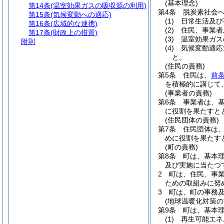
(基本理念)
第14条
(温室効果ガスの吸収源の利用)
第4条
脱炭素社会
第15条
(気候変動への適応)
(1)
日常生活及び
第16条
(広域的な連携)
(2)
住民、事業者
第17条
(財政上の措置)
(3)
温室効果ガス
附則
(4)
気候変動適応
と。
(住民の責務)
第5条
住民は、
前
を積極的に講じて
(事業者の責務)
第6条
事業者は、
に役割を果たすと
(住民団体の責務)
第7条
住民団体は
めに役割を果たす
(町の責務)
第8条
町は、基本
及び実施に当たつ
2
町は、住民、事
ための取組みに努
3
町は、町の事務
(地球温暖化対策の
第9条
町は、基本
(1)
再生可能エネ