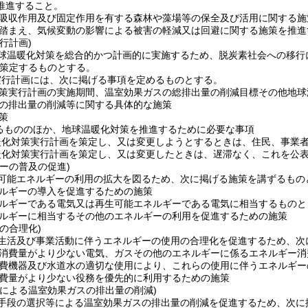
推進すること。
吸収作用及び固定作用を有する森林や藻場等の保全及び活用に関する施
踏まえ、気候変動の影響による被害の軽減又は回避に関する施策を推進
行計画)
球温暖化対策を総合的かつ計画的に実施するため、脱炭素社会への移行
策定するものとする。
実行計画には、次に掲げる事項を定めるものとする。
策実行計画の実施期間、温室効果ガスの総排出量の削減目標その他地球
の排出量の削減等に関する具体的な施策
策
るもののほか、地球温暖化対策を推進するために必要な事項
暖化対策実行計画を策定し、又は変更しようとするときは、住民、事業
暖化対策実行計画を策定し、又は変更したときは、遅滞なく、これを公
ーの普及の促進)
可能エネルギーの利用の拡大を図るため、次に掲げる施策を講ずるもの
ルギーの導入を促進するための施策
ルギーである電気又は再生可能エネルギーである電気に相当するものと
ルギーに相当するその他のエネルギーの利用を促進するための施策
の合理化)
生活及び事業活動に伴うエネルギーの使用の合理化を促進するため、次
消費量がより少ない電気、ガスその他のエネルギーに係るエネルギー消
費機器及び水道水の適切な使用により、これらの使用に伴うエネルギー
費量がより少ない役務を優先的に利用するための施策
等による温室効果ガスの排出量の削減)
手段の選択等による温室効果ガスの排出量の削減を促進するため、次に