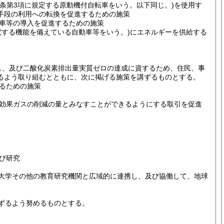
同条第3項に規定する原動機付自転車をいう。以下同じ。)
を使用す
手段の利用への転換を促進するための施策
車等の導入を促進するための施策
電する機能を備えている自動車等をいう。)
にエネルギーを供給する
し、及び二酸化炭素排出量実質ゼロの達成に資するため、住民、事
るよう取り組むとともに、次に掲げる施策を講ずるものとする。
るための施策
効果ガスの削減の量とみなすことができるようにする取引を促進
び研究
大学その他の教育研究機関と広域的に連携し、及び協働して、地球
ずるよう努めるものとする。