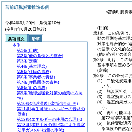
苫前町脱炭素推進条例
○苫前町脱炭
令和4年6月20日 条例第10号
(目的)
(令和4年6月20日施行)
第1条
この条例は
動の原則を基本理
条項目次
沿革
対策を総合的かつ
本則
の健康で文化的な
第1条
(目的)
(他の条例との整合
第2条
(他の条例との整合)
第2条
町は、この
第3条
(定義)
基本事項を定める
第4条
(基本理念)
(定義)
第5条
(住民の責務)
第3条
この条例に
第6条
(事業者の責務)
(1)
二酸化炭素排
第7条
(住民団体の責務)
いう。
第8条
(町の責務)
(2)
脱炭素社会 
第9条
(地球温暖化対策の施策の方向
(3)
温室効果ガス
性)
(4)
温室効果ガス
第10条
(地球温暖化対策実行計画)
う。
第11条
(再生可能エネルギーの普及の
(5)
再生可能エネ
促進)
第72号)
第2条第
第12条
(エネルギーの使用の合理化)
(6)
気候変動適応
第13条
(移動手段の選択等による温室
る気候の自然な
効果ガスの排出量の削減)