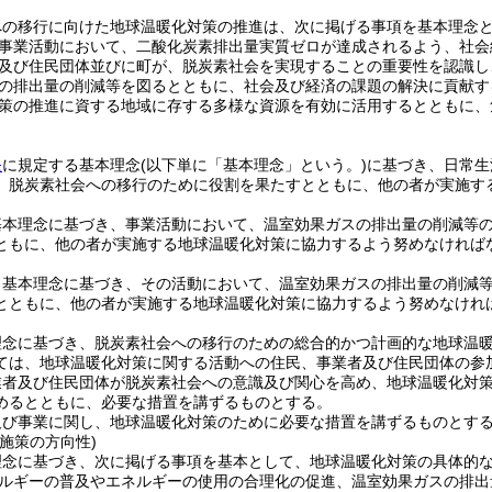
への移行に向けた地球温暖化対策の推進は、次に掲げる事項を基本理念
事業活動において、二酸化炭素排出量実質ゼロが達成されるよう、社会
及び住民団体並びに町が、脱炭素社会を実現することの重要性を認識し
の排出量の削減等を図るとともに、社会及び経済の課題の解決に貢献す
策の推進に資する地域に存する多様な資源を有効に活用するとともに、
条
に規定する基本理念
(以下単に「基本理念」という。)
に基づき、日常生
、脱炭素社会への移行のために役割を果たすとともに、他の者が実施す
基本理念に基づき、事業活動において、温室効果ガスの排出量の削減等
ともに、他の者が実施する地球温暖化対策に協力するよう努めなければ
、基本理念に基づき、その活動において、温室効果ガスの排出量の削減
とともに、他の者が実施する地球温暖化対策に協力するよう努めなけれ
理念に基づき、脱炭素社会への移行のための総合的かつ計画的な地球温
ては、地球温暖化対策に関する活動への住民、事業者及び住民団体の参
業者及び住民団体が脱炭素社会への意識及び関心を高め、地球温暖化対
めるとともに、必要な措置を講ずるものとする。
及び事業に関し、地球温暖化対策のために必要な措置を講ずるものとす
施策の方向性)
理念に基づき、次に掲げる事項を基本として、地球温暖化対策の具体的
ルギーの普及やエネルギーの使用の合理化の促進、温室効果ガスの排出