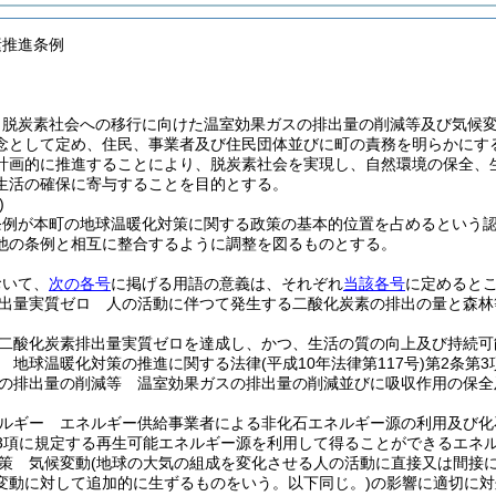
素推進条例
、脱炭素社会への移行に向けた温室効果ガスの排出量の削減等及び気候
念として定め、住民、事業者及び住民団体並びに町の責務を明らかにす
計画的に推進することにより、脱炭素社会を実現し、自然環境の保全、
生活の確保に寄与することを目的とする。
)
条例が本町の地球温暖化対策に関する政策の基本的位置を占めるという
他の条例と相互に整合するように調整を図るものとする。
おいて、
次の各号
に掲げる用語の意義は、それぞれ
当該各号
に定めると
出量実質ゼロ 人の活動に伴つて発生する二酸化炭素の排出の量と森林
二酸化炭素排出量実質ゼロを達成し、かつ、生活の質の向上及び持続可
 地球温暖化対策の推進に関する法律
(平成10年法律第117号)
第2条第
の排出量の削減等 温室効果ガスの排出量の削減並びに吸収作用の保全
ルギー エネルギー供給事業者による非化石エネルギー源の利用及び化
3項に規定する再生可能エネルギー源を利用して得ることができるエネ
策 気候変動
(地球の大気の組成を変化させる人の活動に直接又は間接
変動に対して追加的に生ずるものをいう。以下同じ。)
の影響に適切に対