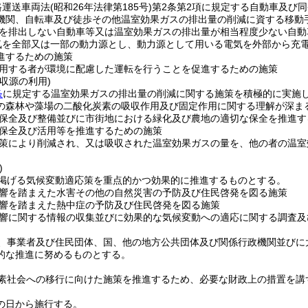
路運送車両法
(昭和26年法律第185号)
第2条第2項に規定する自動車及び
機関、自転車及び徒歩その他温室効果ガスの排出量の削減に資する移動
を排出しない自動車等又は温室効果ガスの排出量が相当程度少ない自動
気を全部又は一部の動力源とし、動力源として用いる電気を外部から充
進するための施策
用する者が環境に配慮した運転を行うことを促進するための施策
収源の利用)
条
に規定する温室効果ガスの排出量の削減に関する施策を積極的に実施
の森林や藻場の二酸化炭素の吸収作用及び固定作用に関する理解が深ま
保全及び整備並びに市街地における緑化及び農地の適切な保全を推進す
保全及び活用等を推進するための施策
策により削減され、又は吸収された温室効果ガスの量を、他の者の温室
)
掲げる気候変動適応策を重点的かつ効果的に推進するものとする。
響を踏まえた水害その他の自然災害の予防及び住民啓発を図る施策
響を踏まえた熱中症の予防及び住民啓発を図る施策
響に関する情報の収集並びに効果的な気候変動への適応に関する調査及
、事業者及び住民団体、国、他の地方公共団体及び関係行政機関並びに
的な推進に努めるものとする。
素社会への移行に向けた施策を推進するため、必要な財政上の措置を講
の日から施行する。