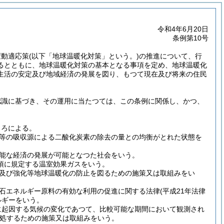
令和4年6月20日
条例第10号
変動適応策
(以下「地球温暖化対策」という。)
の推進について、行
るとともに、地球温暖化対策の基本となる事項を定め、地球温暖化
生活の安定及び地域経済の発展を図り、もつて現在及び将来の住民
認識に基づき、その運用に当たつては、この条例に関係し、かつ、
ころによる。
等の吸収源による二酸化炭素の除去の量との均衡がとれた状態を
能な経済の発展が可能となつた社会をいう。
3項に規定する温室効果ガスをいう。
及び強化等地球温暖化の防止を図るための施策又は取組みをい
石エネルギー原料の有効な利用の促進に関する法律
(平成21年法律
ルギーをいう。
に起因する気候の変化であつて、比較可能な期間において観測され
処するための施策又は取組みをいう。