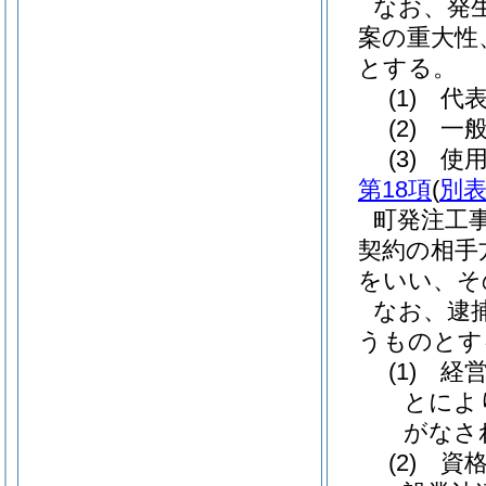
なお、発
案の重大性
とする。
(1)
代表
(2)
一般
(3)
使用
第18項
(
別表
町発注工
契約の相手
をいい、そ
なお、逮
うものとす
(1)
経営
とによ
がなさ
(2)
資格