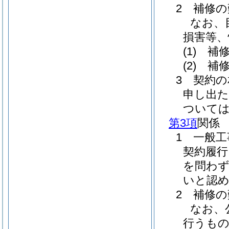
2 補修
なお、
損害等、
(1)
補修
(2)
補修
3 契約
申し出
ついて
第3項
関係
1 一般
契約履行
を問わ
いと認
2 補修
なお、
行うも