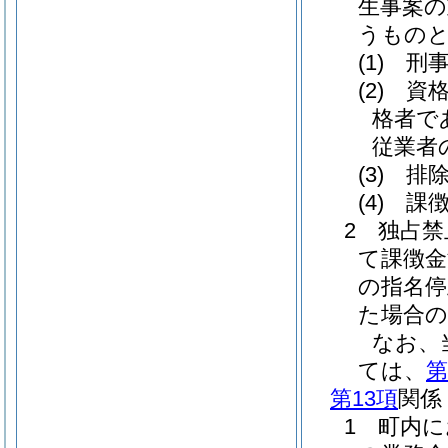
生事案の
うもの
(1)
刑事
(2)
資格
格者で
従業者
(3)
排除
(4)
課徴
2 独占
て課徴金
の指名停
た場合の
なお、
ては、
第
第13項
関係
1 町内