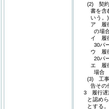
(2)
契約
書を含
いう。)
ア 履
の場
イ 履
30パ
ウ 履
20パ
エ 履
場合 
(3)
工事
告その
3 履行
と認め
とする