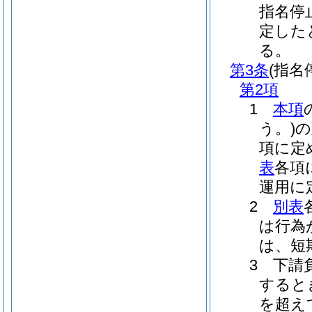
指名停
定した
る。
第3条
(指名
第2項
1
本項
う。)
の
項に定
表
各項
運用に
2
別表
は行為
は、短
3 下請
すると
を超え