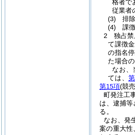
格者で
従業者
(3)
排除
(4)
課徴
2 独占
て課徴金
の指名停
た場合の
なお、
ては、
第
第15項
(競
町発注工
は、逮捕等
る。
なお、発
案の重大性