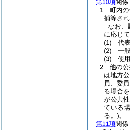
第10項
関係
1 町内
捕等され
なお、
に応じ
(1)
代表
(2)
一般
(3)
使用
2 他の
は地方公
員、委員
る場合
が公共性
ている場
る。)
。
第11項
関係