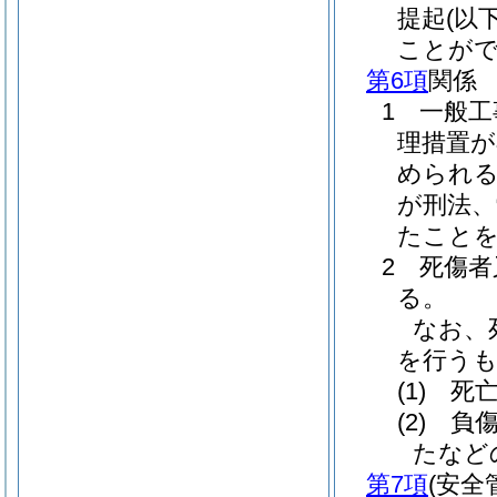
提起
(以
ことが
第6項
関係
1 一般
理措置が
められる
が刑法、
たこと
2 死傷
る。
なお、
を行う
(1)
死亡
(2)
負傷
たなど
第7項
(安