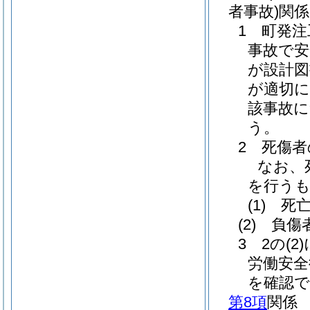
者事故)
関係
1 町発
事故で安
が設計図
が適切に
該事故
う。
2 死傷
なお、
を行う
(1)
死亡
(2)
負傷者
3 2の
(2)
労働安全
を確認
第8項
関係