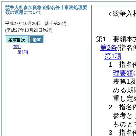
競争入札参加資格者指名停止事務処理要
領の運用について
○競争入
平成27年10月20日 訓令第32号
(平成27年10月20日施行)
第1 要領本
条項目次
沿革
第2条
(指名
本則
第1項
第1項
1 指名
理要領
表第1
める期
重し定
2 指名
参考と
ものと
3 指名