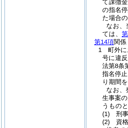
て課徴金
の指名停
た場合の
なお、
ては、
第
第14項
関係
1 町外
号に違
法第8条
指名停止
り期間を
なお、
生事案の
うもの
(1)
刑事
(2)
資格