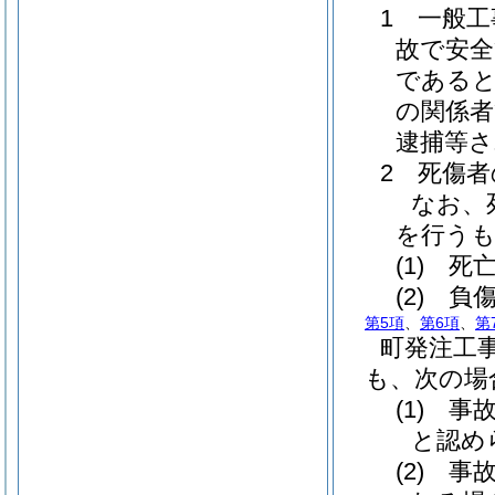
1 一般
故で安全
である
の関係者
逮捕等
2 死傷
なお、
を行う
(1)
死亡
(2)
負傷
第5項
、
第6項
、
第
町発注工
も、次の場
(1)
事故
と認め
(2)
事故