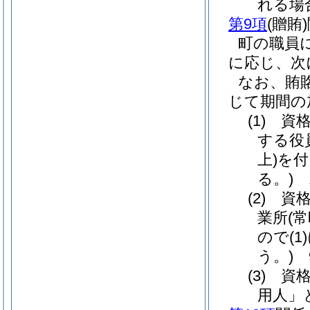
れる場
第9項
(贈賄)
町の職員
に応じ、次
なお、賄
じて期間の
(1)
資格
する役
上)
を付
る。)
1
(2)
資格
業所
(
ので
(1)
う。)
(3)
資格
用人」