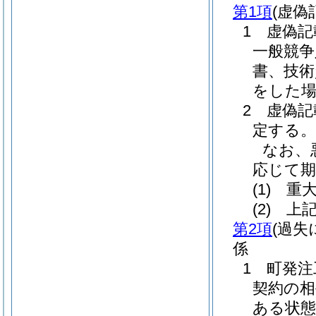
第1項
(虚偽
1 虚偽
一般競争
書、技術
をした
2 虚偽
定する。
なお、
応じて
(1)
重大
(2)
上記
第2項
(過
係
1 町発
契約の相
ある状