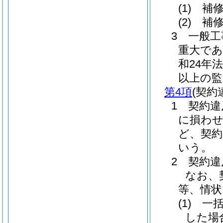
(1)
補修
(2)
補修
3 一般
重大で
和24年法
以上の監
第4項
(契約
1 契約
に損わせ
ど、契
いう。
2 契約
なお、
等、情状
(1)
一括
した場