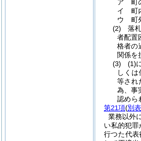
ア 町
イ 町
ウ 町
(2)
落札
者配置
格者の
関係を
(3)
(1)
しくは
等され
為、事
認めら
第21項
(
別表
業務以外
い私的犯罪
行つた代表