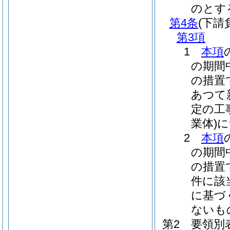
のとす
第4条
(下
第3項
1
本項
の期間
の措置
あつて
定の工
業体)
に
2
本項
の期間
の措置
件に該
に基づ
ないも
第2 要領別