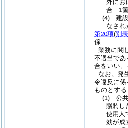
外にお
合 1
(4)
建設
なされ
第20項
(
別表
係
業務に関
不適当であ
合をいい、
なお、発
令違反に係
ものとする
(1)
公共
贈賄し
使用人
効が成