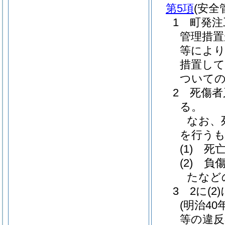
第5項
(安
1 町発
管理措置
等により
措置して
ついて
2 死傷
る。
なお、
を行う
(1)
死亡
(2)
負傷
たなど
3 2に
(2)
(明治40
等の違反