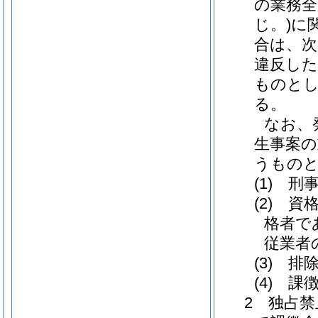
の業務全
じ。)
に
合は、
違反した
ものとし
る。
なお、
生事案の
うもの
(1)
刑事
(2)
資格
格者で
従業者
(3)
排除
(4)
課徴
2 独占