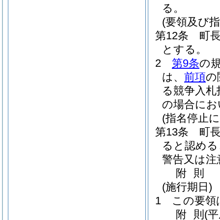
る。
(要領及び
第12条
町
とする。
2
第9条
の
は、
前項
の
る競争入札
の場合にお
(指名停止
第13条
町
ると認める
警告又は注
附
則
(施行期日)
1
この要領
附
則
(