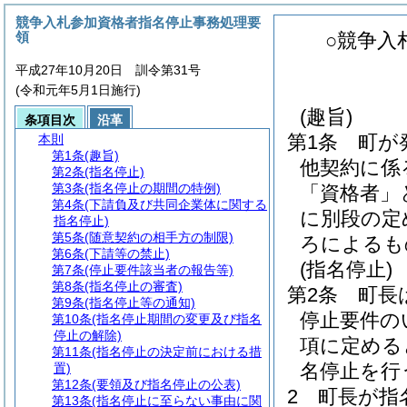
競争入札参加資格者指名停止事務処理要
領
○競争入
平成27年10月20日 訓令第31号
(令和元年5月1日施行)
(趣旨)
条項目次
沿革
第1条
町が
本則
第1条
(趣旨)
他契約に係
第2条
(指名停止)
第3条
(指名停止の期間の特例)
「資格者」
第4条
(下請負及び共同企業体に関する
に別段の定
指名停止)
第5条
(随意契約の相手方の制限)
ろによるも
第6条
(下請等の禁止)
(指名停止)
第7条
(停止要件該当者の報告等)
第8条
(指名停止の審査)
第2条
町長
第9条
(指名停止等の通知)
停止要件の
第10条
(指名停止期間の変更及び指名
停止の解除)
項に定める
第11条
(指名停止の決定前における措
名停止を行
置)
第12条
(要領及び指名停止の公表)
2
町長が指
第13条
(指名停止に至らない事由に関