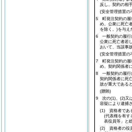
反し、契約の相
(安全管理措置の
5 町発注契約の
め、公衆に死亡
を除く。)
を与え
6 一般契約の履
公衆に死亡者若
おいて、当該事
(安全管理措置の
7 町発注契約の
め、契約関係者
8 一般契約の履
契約関係者に死
故が重大である
(贈賄)
9 次の
(1)
、
(2)
又
容疑により逮捕
(1)
資格者である
(代表権を有
表役員等」と総
(2)
資格者の役員