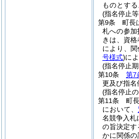
ものとする
(指名停止等
第9条
町長
札への参加
きは、資格
により、関
号様式
)
に
(指名停止
第10条
第7
更及び指名
(指名停止
第11条
町
において、
名競争入札
の旨決定す
かに関係の