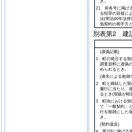
き。
21 前各号に掲げ
る犯罪の容疑に
法
(明治40年法律
負契約の相手方
別表第2
建設
(虚偽記載)
1 町の発注する
調査資料に虚偽
められるとき。
(過失による粗雑
2 町と締結した契
履行に当たり、
るとき
(瑕疵が軽
3 町内における
て「一般契約」と
行を粗雑にした
き。
(契約違反)
4 第2項に掲げる