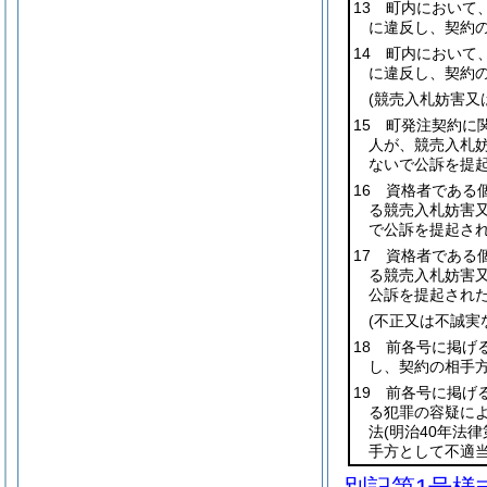
13 町内において
に違反し、契約
14 町内において
に違反し、契約
(競売入札妨害又
15 町発注契約に
人が、競売入札
ないで公訴を提
16 資格者である
る競売入札妨害
で公訴を提起さ
17 資格者である
る競売入札妨害
公訴を提起され
(不正又は不誠実
18 前各号に掲げ
し、契約の相手
19 前各号に掲げ
る犯罪の容疑に
法
(明治40年法律
手方として不適