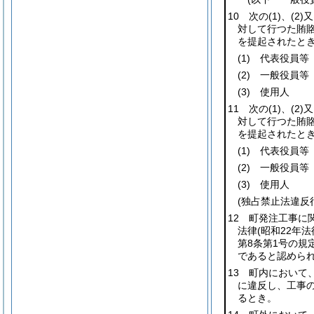
10 次の
(1)
、
(2)
又
対して行つた賄
を提起されたと
(1)
代表役員等
(2)
一般役員等
(3)
使用人
11 次の
(1)
、
(2)
又
対して行つた賄
を提起されたと
(1)
代表役員等
(2)
一般役員等
(3)
使用人
(独占禁止法違反
12 町発注工事に
法律
(昭和22年
第8条第1号の規
であると認めら
13 町内において
に違反し、工事
るとき。