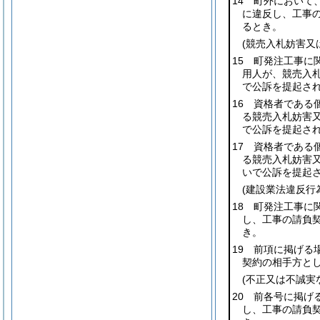
14 町外において
に違反し、工事
るとき。
(競売入札妨害又
15 町発注工事に
用人が、競売入
で公訴を提起さ
16 資格者である
る競売入札妨害
で公訴を提起さ
17 資格者である
る競売入札妨害
いで公訴を提起
(建設業法違反行
18 町発注工事に
し、工事の請負
き。
19 前項に掲げる
契約の相手方と
(不正又は不誠実
20 前各号に掲げ
し、工事の請負