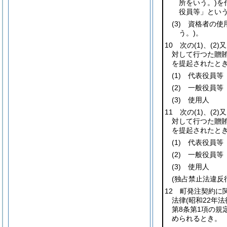
所をいう。)
を
役員等」という
(3)
資格者の使
う。)
。
10 次の
(1)
、
(2)
又
対して行つた贈
を提起されたと
(1)
代表役員等
(2)
一般役員等
(3)
使用人
11 次の
(1)
、
(2)
又
対して行つた贈
を提起されたと
(1)
代表役員等
(2)
一般役員等
(3)
使用人
(独占禁止法違反
12 町発注契約に
法律
(昭和22年
第8条第1項の規
められるとき。