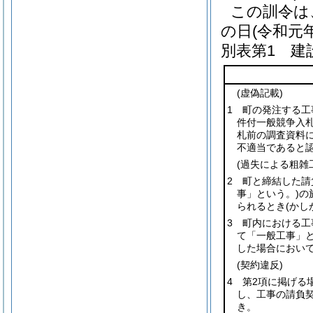
この訓令は
の日
(令和元年
別表第1
建設
(虚偽記載)
1 町の発注する
件付一般競争入
札前の調査資料
不適当であると
(過失による粗雑
2 町と締結した請
事」という。)
の
られるとき
(か
3 町内における
て「一般工事」と
した場合におい
(契約違反)
4 第2項に掲げる
し、工事の請負
き。