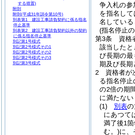
する措置)
争入札の参
附則
を指名して
附則
(平成31年訓令第10号)
別表第1
建設工事請負契約に係る指名
名している
停止基準
(指名停止の
別表第2
建設工事請負契約以外の契約
に係る指名停止基準
第3条
資格
別記第1号様式
該当したと
別記第2号様式その1
別記第2号様式その2
び長期の最
別記第2号様式その3
期及び長期
別記第3号様式
2
資格者が
る指名停止
の2倍の期
に満たない
(1)
別表
の
にあつて
満了後1
む。)
に、