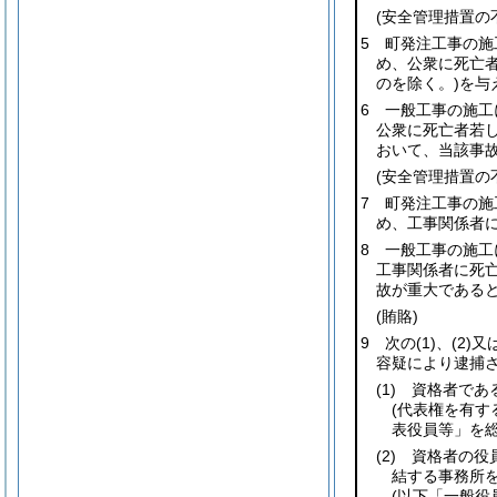
(安全管理措置の
5 町発注工事の
め、公衆に死亡
のを除く。)
を与
6 一般工事の施
公衆に死亡者若
おいて、当該事
(安全管理措置の
7 町発注工事の
め、工事関係者
8 一般工事の施
工事関係者に死
故が重大である
(賄賂)
9 次の
(1)
、
(2)
又
容疑により逮捕
(1)
資格者である
(代表権を有
表役員等」を総
(2)
資格者の役員
結する事務所を
(以下「一般役