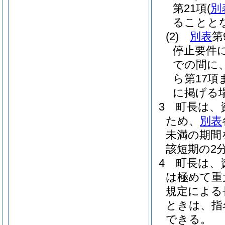
第21項
(
別
ることと
(2)
別表
第
停止要件
での間に
ら第17
に掲げる
3
町長は、
ため、
別表
未満の期間
該短期の2
4
町長は、
は極めて重
規定による
ときは、指
できる。