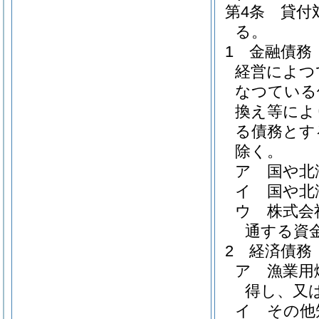
第4条
貸付
る。
1 金融債
経営によつ
なつている
換え等によ
る債務とす
除く。
ア 国や北
イ 国や北
ウ 株式会
通する資
2 経済債務
ア 漁業用
得し、又
イ その他