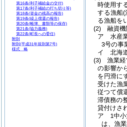
第16条
(利子補給金の交付)
時使用す
第17条
(利子補給の打ち切り等)
する漁船
第18条
(資金の残高の報告)
第19条
(繰上償還の報告)
る漁船をい
第20条
(帳簿、書類等の保存)
(2)
融資機
第21条
(協力義務)
第22条
(町長への委任)
ア
水産
附則
3号の事
附則
(平成31年規則第7号)
様式
略
イ
北海
(3)
漁業経
の影響か
を円滑に
受けた漁
従つて償
滞債務の
貸付けさ
ア
1中
は、漁業