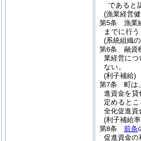
であると
(漁業経営
第5条
漁業
までに行う
(系統組織の
第6条
融資
業経営につ
ない。
(利子補給)
第7条
町は
進資金を貸
定めるとこ
全化促進資
(利子補給率
第8条
前条
促進資金の