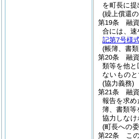
を町長に提
(繰上償還の
第19条
融
合には、速
記第7号様
(帳簿、書類
第20条
融
類等を他と
ないものと
(協力義務)
第21条
融
報告を求め
簿、書類等
協力しなけ
(町長への委
第22条
こ