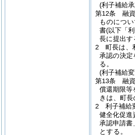
(利子補給承
第12条
融
ものについ
書
(以下「
長に提出す
2
町長は、
承認の決定
る。
(利子補給変
第13条
融
償還期限等
きは、町長
2
利子補給
健全化促進
承認申請書
とする。