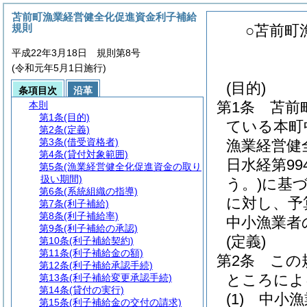
苫前町漁業経営健全化促進資金利子補給
規則
○苫前町
平成22年3月18日 規則第8号
(令和元年5月1日施行)
(目的)
条項目次
沿革
第1条
苫前
本則
第1条
(目的)
ている本町
第2条
(定義)
第3条
(借受資格者)
漁業経営健
第4条
(貸付対象範囲)
日水経第9
第5条
(漁業経営健全化促進資金の取り
扱い期間)
う。)
に基
第6条
(系統組織の指導)
に対し、予
第7条
(利子補給)
第8条
(利子補給率)
中小漁業者
第9条
(利子補給の承認)
(定義)
第10条
(利子補給契約)
第11条
(利子補給金の額)
第2条
この
第12条
(利子補給承認手続)
ところによ
第13条
(利子補給変更承認手続)
第14条
(貸付の実行)
(1)
中小漁
第15条
(利子補給金の交付の請求)