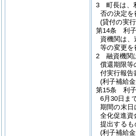
3
町長は、
否の決定を
(貸付の実行
第14条
利
資機関は、
等の変更を
2
融資機関
償還期限等
付実行報告
(利子補給
第15条
利
6月30日ま
期間の末日
全化促進資
提出するも
(利子補給金