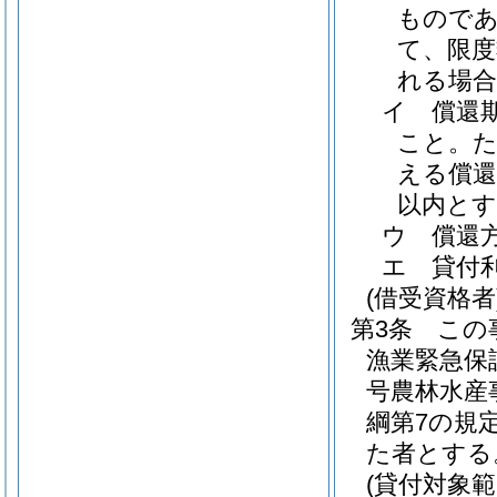
もので
て、限度
れる場
イ
償還
こと。
た
える償還
以内とす
ウ
償還
エ
貸付
(借受資格者
第3条
この
漁業緊急保
号農林水産
綱第7の規
た者とする
(貸付対象範