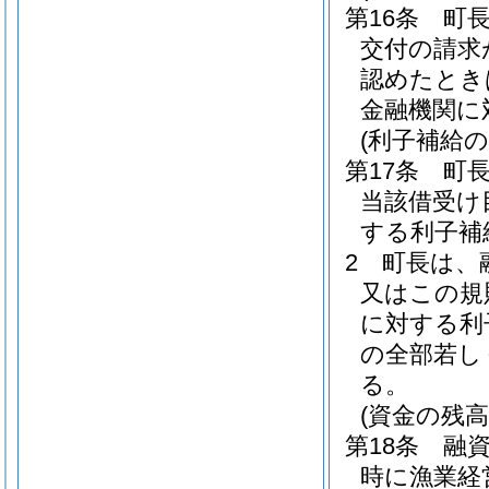
第16条
町
交付の請求
認めたとき
金融機関に
(利子補給
第17条
町
当該借受け
する利子補
2
町長は、
又はこの規
に対する利
の全部若し
る。
(資金の残高
第18条
融
時に漁業経