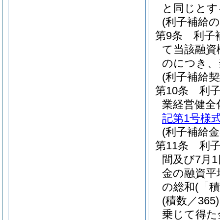
と同じとす
(利子補給の
第9条
利子
て当該融資
のにつき、
(利子補給契
第10条
利
業経営健全
記第1号様
(利子補給金
第11条
利子
間及び7月
金の融資平
の総和
(「
(積数／365)
乗じて得た