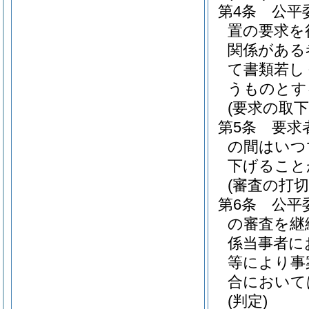
第4条
公平
置の要求を
関係がある
て書類若し
うものとす
(要求の取下
第5条
要求
の間はいつ
下げること
(審査の打切
第6条
公平
の審査を継
係当事者に
等により事
合において
(判定)