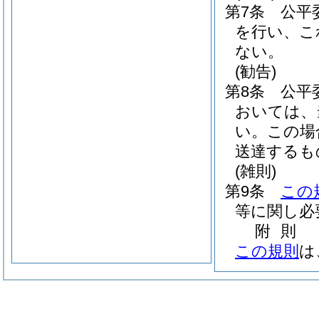
第7条
公平
を行い、こ
ない。
(勧告)
第8条
公平
おいては、
い。
この場
送達するも
(雑則)
第9条
この
等に関し必
附
則
この規則
は