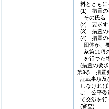
料とともに
(1)
措置の
その氏名
(2)
要求す
(3)
措置の
(4)
措置の
団体が、
条第11
を行つた
(措置の要求
第3条
措置
記載事項及
しなければ
は、公平委
て交渉を行
(審査)