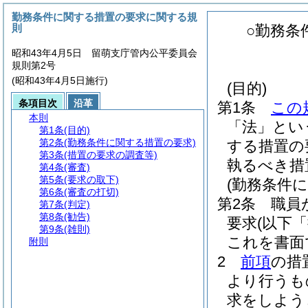
勤務条件に関する措置の要求に関する規
則
○勤務条
昭和43年4月5日 留萌支庁管内公平委員会
規則第2号
(昭和43年4月5日施行)
(目的)
条項目次
沿革
第1条
この
本則
「法」とい
第1条
(目的)
第2条
(勤務条件に関する措置の要求)
する措置の
第3条
(措置の要求の調査等)
執るべき措
第4条
(審査)
第5条
(要求の取下)
(勤務条件
第6条
(審査の打切)
第2条
職員
第7条
(判定)
第8条
(勧告)
要求
(以下
第9条
(雑則)
これを書面
附則
2
前項
の措
より行うも
求をしよう