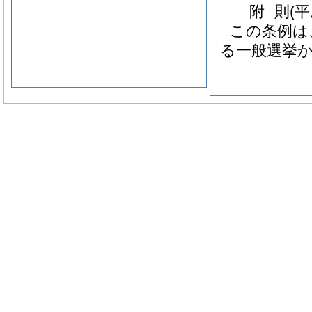
附
則
(
この条例は
る一般選挙