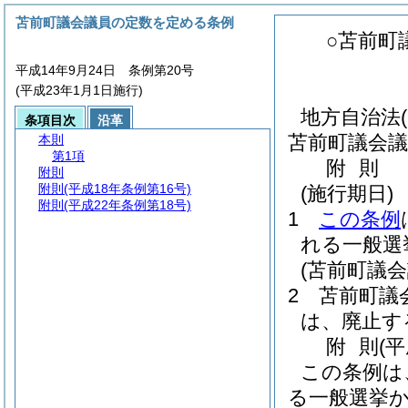
苫前町議会議員の定数を定める条例
○苫前町
平成14年9月24日 条例第20号
(平成23年1月1日施行)
地方自治法
条項目次
沿革
苫前町議会議
本則
第1項
附
則
附則
附則
(平成18年条例第16号)
(施行期日)
附則
(平成22年条例第18号)
1
この条例
れる一般選
(苫前町議
2
苫前町議
は、廃止す
附
則
(
この条例は
る一般選挙