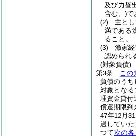
及び力昼
含む。)
で
(2)
主とし
満である
ること。
(3)
漁家経
認められ
(対象負債)
第3条
この
負債のうち
対象となる
理資金貸付
償還期限到
47年12
過していた
つて
次の各