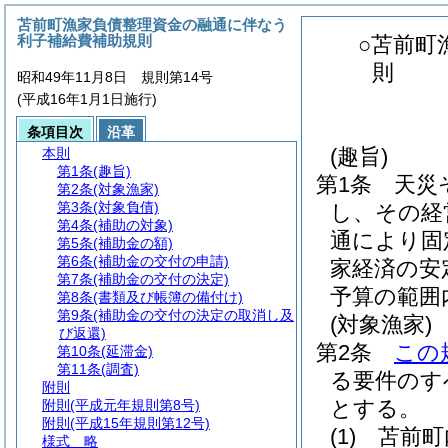
苫前町漁家負債整理資金の融通に伴なう
利子補給費補助規則
○苫前町
則
昭和49年11月8日 規則第14号
(平成16年1月1日施行)
条項目次
沿革
(趣旨)
本則
第1条
(趣旨)
第1条
天災
第2条
(対象漁家)
第3条
(対象負債)
し、その経
第4条
(補助の対象)
通により固
第5条
(補助金の額)
第6条
(補助金の交付の申請)
家経済の安
第7条
(補助金の交付の決定)
予算の範囲
第8条
(書類及び帳簿の備付け)
第9条
(補助金の交付の決定の取消し及
(対象漁家)
び返還)
第2条
この
第10条
(延滞金)
第11条
(調査)
る要件のす
附則
とする。
附則
(平成元年規則第8号)
附則
(平成15年規則第12号)
(1)
苫前町
様式
略