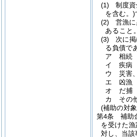
(1)
制度資
を含む。)
(2)
営漁に
あること
(3)
次に掲
る負債で
ア
相続
イ
疾病
ウ
災害
エ
凶漁
オ
だ捕
カ
その
(補助の対象
第4条
補助
を受けた漁
対し、当該