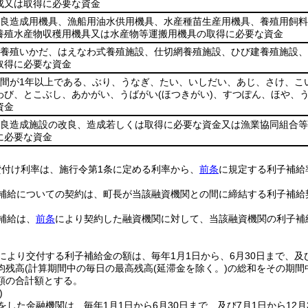
成又は取得に必要な資金
改良造成用機具、漁船用油水供用機具、水産種苗生産用機具、養殖用飼
養殖水産物収穫用機具又は水産物等運搬用機具の取得に必要な資金
、養殖いかだ、はえなわ式養殖施設、仕切網養殖施設、ひび建養殖施設
取得に必要な資金
期間が1年以上である、ぶり、うなぎ、たい、いしだい、あじ、さけ、こ
わび、とこぶし、あかがい、うばがい
(ほつきがい)
、すつぽん、ほや、
資金
改良造成施設の改良、造成若しくは取得に必要な資金又は漁業協同組合
に必要な資金
貸付け利率は、施行令第1条に定める利率から、
前条
に規定する利子補給
補給についての契約は、町長が当該融資機関との間に締結する利子補給
補給は、
前条
により契約した融資機関に対して、当該融資機関の利子補
により交付する利子補給金の額は、毎年1月1日から、6月30日まで、及
均残高
(計算期間中の毎日の最高残高
(延滞金を除く。)
の総和をその期間
額の合計額とする。
)
をした金融機関は、毎年1月1日から6月30日まで、及び7月1日から1