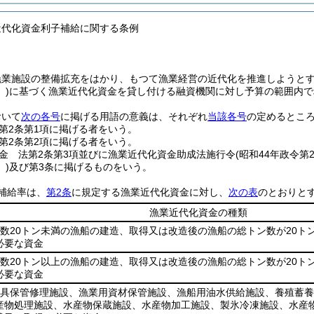
近代化資金利子補給に関する条例
漁業施設の整備拡充をはかり、もつて漁業経営の近代化を推進しようと
)
に基づく漁業近代化資金を貸し付ける融資機関に対し予算の範囲内で
おいて
次の各号
に掲げる用語の意義は、それぞれ
当該各号
の定めるとこ
第2条第1項に掲げる者をいう。
第2条第2項に掲げる者をいう。
金 法第2条第3項並びに漁業近代化資金助成法施行令
(昭和44年政令第
)
及び第3条に掲げるものをいう。
補給率は、
第2条
に規定する漁業近代化資金に対し、
次の表
のとおりと
漁業近代化資金の種類
ン数20トン未満の漁船の建造、取得又は改造後の漁船の総トン数が20ト
必要な資金
ン数20トン以上の漁船の建造、取得又は改造後の漁船の総トン数が20ト
必要な資金
漁具保管修理施設、漁業用資材保管施設、漁船用油水供給施設、養殖蓄
産物処理施設、水産物保蔵施設、水産物加工施設、製氷冷凍施設、水産