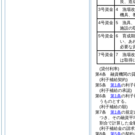
良、造
3号資金
4 漁場
機具、
4号資金
5 漁具
施設の
5号資金
6 育成
い、あ
必要な
7号資金
7 漁場
は取得
(貸付利率)
第4条
融資機関の
(利子補給契約)
第5条
第1条
の利子
(利子補給の承認)
第6条
第1条
の利子
うものとする。
(利子補給の額)
第7条
第1条
の規定
つき、その融資平
割合で計算した金
(利子補給金の請求
第8条
第5条
の契約