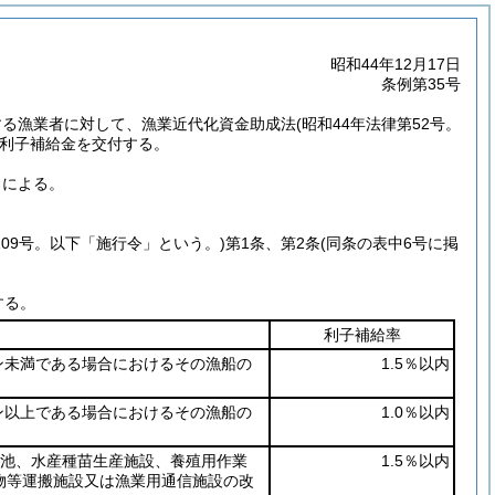
昭和44年12月17日
条例第35号
する漁業者に対して、漁業近代化資金助成法
(昭和44年法律第52号。
利子補給金を交付する。
ろによる。
209号。以下「施行令」という。)
第1条、第2条
(同条の表中6号に掲
する。
利子補給率
ン未満である場合におけるその漁船の
1.5％以内
ン以上である場合におけるその漁船の
1.0％以内
養池、水産種苗生産施設、養殖用作業
1.5％以内
物等運搬施設又は漁業用通信施設の改