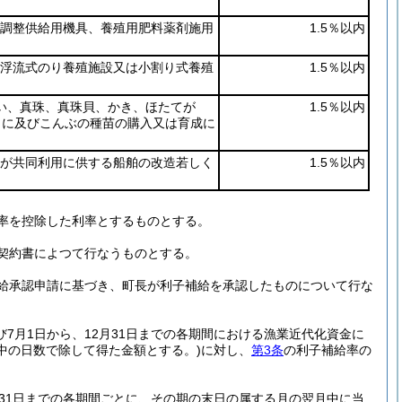
料調整供給用機具、養殖用肥料薬剤施用
1.5％以内
、浮流式のり養殖施設又は小割り式養殖
1.5％以内
い、真珠、真珠貝、かき、ほたてが
1.5％以内
うに及びこんぶの種苗の購入又は育成に
等が共同利用に供する船舶の改造若しく
1.5％以内
率を控除した利率とするものとする。
契約書によつて行なうものとする。
給承認申請に基づき、町長が利子補給を承認したものについて行な
び7月1日から、12月31日までの各期間における漁業近代化資金に
中の日数で除して得た金額とする。)
に対し、
第3条
の利子補給率の
2月31日までの各期間ごとに、その期の末日の属する月の翌月中に当