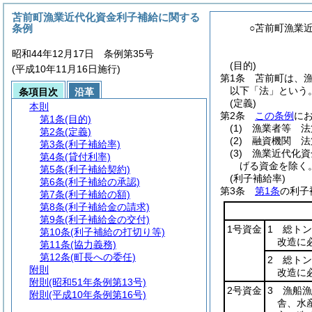
苫前町漁業近代化資金利子補給に関する
条例
○苫前町漁業
昭和44年12月17日 条例第35号
(目的)
(平成10年11月16日施行)
第1条
苫前町は、
以下「法」という。
条項目次
沿革
(定義)
本則
第2条
この条例
に
第1条
(目的)
(1)
漁業者等 法
第2条
(定義)
(2)
融資機関 法
第3条
(利子補給率)
(3)
漁業近代化資
第4条
(貸付利率)
げる資金を除く。
第5条
(利子補給契約)
(利子補給率)
第6条
(利子補給の承認)
第3条
第1条
の利子
第7条
(利子補給の額)
第8条
(利子補給金の請求)
第9条
(利子補給金の交付)
1号資金
1 総ト
第10条
(利子補給の打切り等)
改造に
第11条
(協力義務)
第12条
(町長への委任)
2 総ト
附則
改造に
附則
(昭和51年条例第13号)
2号資金
3 漁船
附則
(平成10年条例第16号)
舎、水