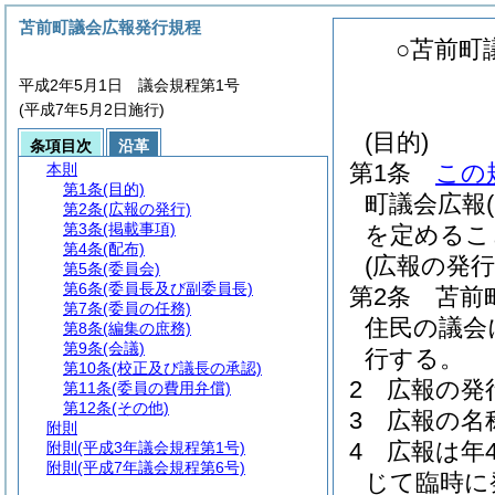
苫前町議会広報発行規程
○苫前町
平成2年5月1日 議会規程第1号
(平成7年5月2日施行)
(目的)
条項目次
沿革
第1条
この
本則
第1条
(目的)
町議会広報
第2条
(広報の発行)
第3条
(掲載事項)
を定めるこ
第4条
(配布)
(広報の発行
第5条
(委員会)
第6条
(委員長及び副委員長)
第2条
苫前
第7条
(委員の任務)
住民の議会
第8条
(編集の庶務)
第9条
(会議)
行する。
第10条
(校正及び議長の承認)
2
広報の発
第11条
(委員の費用弁償)
第12条
(その他)
3
広報の名
附則
4
広報は年
附則
(平成3年議会規程第1号)
附則
(平成7年議会規程第6号)
じて臨時に