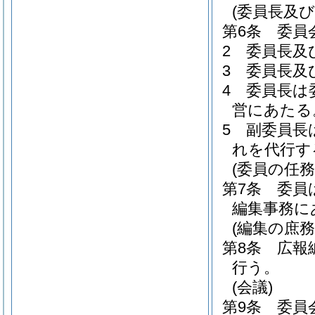
(委員長及び
第6条
委員
2
委員長及
3
委員長及
4
委員長は
営にあたる
5
副委員長
れを代行す
(委員の任務
第7条
委員
編集事務に
(編集の庶務
第8条
広報
行う。
(会議)
第9条
委員