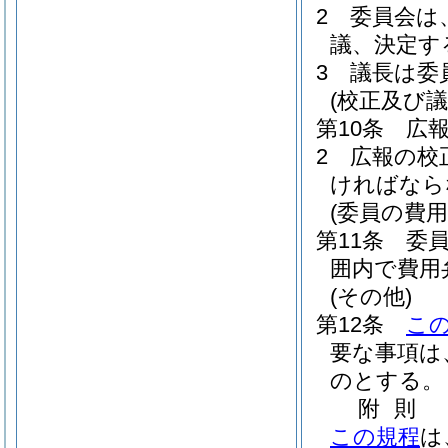
2
委員会は
議、決定す
3
議長は委
(校正及び議
第10条
広
2
広報の校
ければなら
(委員の費用
第11条
委
囲内で費用
(その他)
第12条
こ
要な事項は
のとする。
附
則
この規程
は